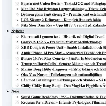
Bayern mot Union Berlin – Taktiskt 2-2 med Poängta
Man Utd Mot Brighton Laguppställning – Taktik Och
Det som göms i snö säsong 2 – Premiär, cast och handl
LOL Säsong 2 Deltagare – Komplett lista och fakta
Nike Skor Dam Rea – Upp till 75% rabatt på Zalando
Nyheter
Ekorrn satt i granen text – Historik och Digital Trend
Galaxy Z Fold 7 – Premium Vikbar Mobilteknologi
XBB Dongle & Power Unit – Snabb Installation och S
Apple iPhone 14 Pro Max – Avancerad Teknik och Pri
iPhone 16 Pro Max Comviq – Jämför Erbjudanden oc
Trump vs Harris Polls – Senaste Mätningar och Trend
Marius Borg Høiby diagnoser – Fakta, tidlinje och käl
Olav V av Norge – Folkekungen och nationalhjälten
Lån med Betalningsanmärkningar och Skulder – Så 
Chitty Chitty Bang Bang – Den Magiska Flygbilens Ä
Nöje
Squid Game Real Story 1986 – Dokumentation & Fak
Requiem for a Dream – Intensiv Psykologisk Filmanal