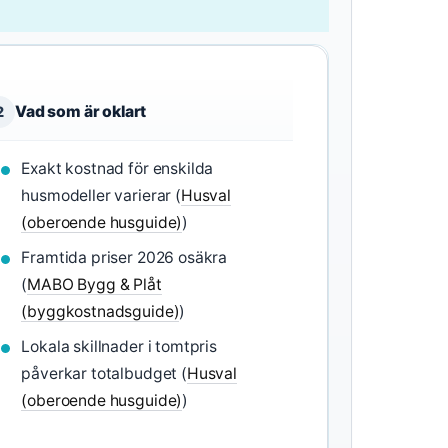
Vad som är oklart
2
Exakt kostnad för enskilda
husmodeller varierar (
Husval
(oberoende husguide)
)
Framtida priser 2026 osäkra
(
MABO Bygg & Plåt
(byggkostnadsguide)
)
Lokala skillnader i tomtpris
påverkar totalbudget (
Husval
(oberoende husguide)
)