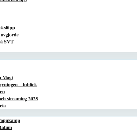
boksläpp
 avgjorde
 på SVT
h Magi
yningen – Inblick
ren
ch streaming 2025
eta
 Toppkamp
 Datum