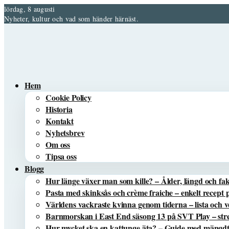
lördag, 8 augusti
Nyheter, kultur och vad som händer härnäst.
Hem
Cookie Policy
Historia
Kontakt
Nyhetsbrev
Om oss
Tipsa oss
Blogg
Hur länge växer man som kille? – Ålder, längd och fa
Pasta med skinksås och crème fraiche – enkelt recept 
Världens vackraste kvinna genom tiderna – lista och 
Barnmorskan i East End säsong 13 på SVT Play – s
Hur mycket ska en kattunge äta? – Guide med mängdta