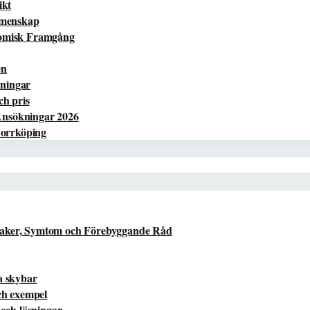
ikt
Gemenskap
nomisk Framgång
en
sningar
ch pris
Ansökningar 2026
Norrköping
saker, Symtom och Förebyggande Råd
a skybar
ch exempel
 och lösningar