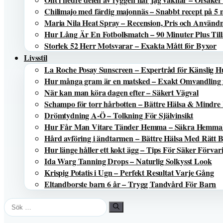
Chilimajo med färdig majonnäs – Snabbt recept på 5 
Maria Nila Heat Spray – Recension, Pris och Använd
Hur Lång Är En Fotbollsmatch – 90 Minuter Plus Till
Storlek 52 Herr Motsvarar – Exakta Mått för Byxor
Livsstil
La Roche Posay Sunscreen – Expertråd för Känslig 
Hur många gram är en matsked – Exakt Omvandling 
När kan man köra dagen efter – Säkert Vägval
Schampo för torr hårbotten – Bättre Hälsa & Mindre
Drömtydning A-Ö – Tolkning För Självinsikt
Hur Får Man Vitare Tänder Hemma – Säkra Hemma
Hård avföring i ändtarmen – Bättre Hälsa Med Rätt 
Hur länge håller ett kokt ägg – Tips För Säker Förvar
Ida Warg Tanning Drops – Naturlig Solkysst Look
Krispig Potatis i Ugn – Perfekt Resultat Varje Gång
Eltandborste barn 6 år – Trygg Tandvård För Barn
Sök
efter: