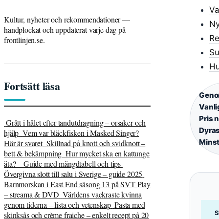
Va
Kultur, nyheter och rekommendationer —
Ny
handplockat och uppdaterat varje dag på
Re
frontlinjen.se.
Su
Hu
Fortsätt läsa
Genom
Vanli
Pris 
Grått i hålet efter tandutdragning – orsaker och
Dyras
hjälp
Vem var bläckfisken i Masked Singer?
Minst
Här är svaret
Skillnad på knott och svidknott –
bett & bekämpning
Hur mycket ska en kattunge
äta? – Guide med mängdtabell och tips
Övergivna slott till salu i Sverige – guide 2025
Barnmorskan i East End säsong 13 på SVT Play
– streama & DVD
Världens vackraste kvinna
genom tiderna – lista och vetenskap
Pasta med
S
skinksås och crème fraiche – enkelt recept på 20