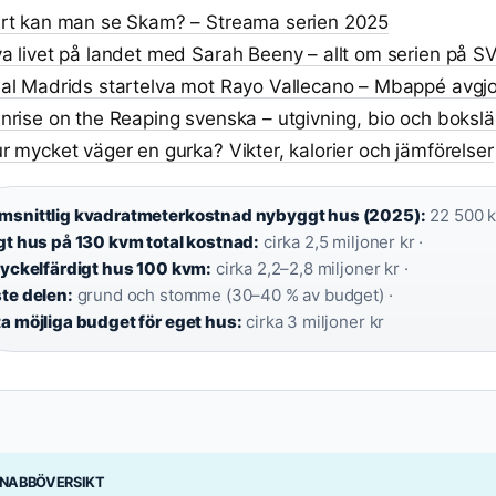
rt kan man se Skam? – Streama serien 2025
a livet på landet med Sarah Beeny – allt om serien på S
al Madrids startelva mot Rayo Vallecano – Mbappé avgj
nrise on the Reaping svenska – utgivning, bio och boksl
r mycket väger en gurka? Vikter, kalorier och jämförelser
snittlig kvadratmeterkostnad nybyggt hus (2025):
22 500 k
gt hus på 130 kvm total kostnad:
cirka 2,5 miljoner kr ·
nyckelfärdigt hus 100 kvm:
cirka 2,2–2,8 miljoner kr ·
te delen:
grund och stomme (30–40 % av budget) ·
a möjliga budget för eget hus:
cirka 3 miljoner kr
NABBÖVERSIKT