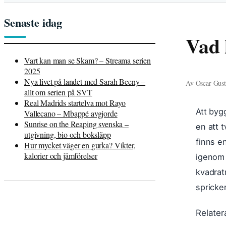
Senaste idag
Vad 
Vart kan man se Skam? – Streama serien
2025
Nya livet på landet med Sarah Beeny –
Av Oscar Gusta
allt om serien på SVT
Real Madrids startelva mot Rayo
Att byg
Vallecano – Mbappé avgjorde
Sunrise on the Reaping svenska –
en att 
utgivning, bio och boksläpp
finns e
Hur mycket väger en gurka? Vikter,
kalorier och jämförelser
igenom 
kvadrat
spricker
Relater