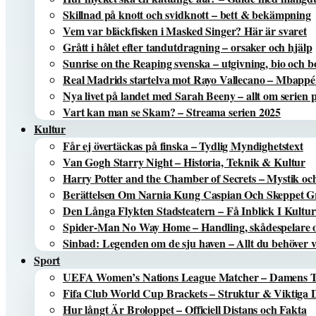
Skillnad på knott och svidknott – bett & bekämpning
Vem var bläckfisken i Masked Singer? Här är svaret
Grått i hålet efter tandutdragning – orsaker och hjälp
Sunrise on the Reaping svenska – utgivning, bio och 
Real Madrids startelva mot Rayo Vallecano – Mbappé
Nya livet på landet med Sarah Beeny – allt om serien
Vart kan man se Skam? – Streama serien 2025
Kultur
Får ej övertäckas på finska – Tydlig Myndighetstext
Van Gogh Starry Night – Historia, Teknik & Kultur
Harry Potter and the Chamber of Secrets – Mystik oc
Berättelsen Om Narnia Kung Caspian Och Skeppet Gr
Den Långa Flykten Stadsteatern – Få Inblick I Kultu
Spider-Man No Way Home – Handling, skådespelare o
Sinbad: Legenden om de sju haven – Allt du behöver v
Sport
UEFA Women’s Nations League Matcher – Damens
Fifa Club World Cup Brackets – Struktur & Viktiga
Hur långt Är Broloppet – Officiell Distans och Fakta