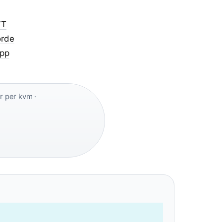
VT
orde
äpp
r per kvm ·