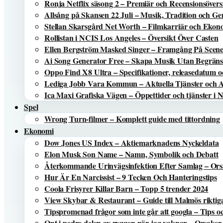
Ronja Netflix säsong 2 – Premiär och Recensionsövers
Allsång på Skansen 22 Juli – Musik, Tradition och 
Stellan Skarsgård Net Worth – Filmkarriär och Eko
Rollistan i NCIS Los Angeles – Översikt Över Casten
Ellen Bergström Masked Singer – Framgång På Scen
Ai Song Generator Free – Skapa Musik Utan Begrän
Oppo Find X8 Ultra – Specifikationer, releasedatum o
Lediga Jobb Vara Kommun – Aktuella Tjänster och 
Ica Maxi Grafiska Vägen – Öppettider och tjänster i 
Spel
Wrong Turn-filmer – Komplett guide med tittordning
Ekonomi
Dow Jones US Index – Aktiemarknadens Nyckeldata
Elon Musk Son Name – Namn, Symbolik och Debatt
Återkommande Urinvägsinfektion Efter Samlag – Or
Hur Är En Narcissist – 9 Tecken Och Hanteringstips
Coola Frisyrer Killar Barn – Topp 5 trender 2024
View Skybar & Restaurant – Guide till Malmös riktig
Tipspromenad frågor som inte går att googla – Tips o
Ont i nedre delen av ryggen när jag vaknar – Orsaker