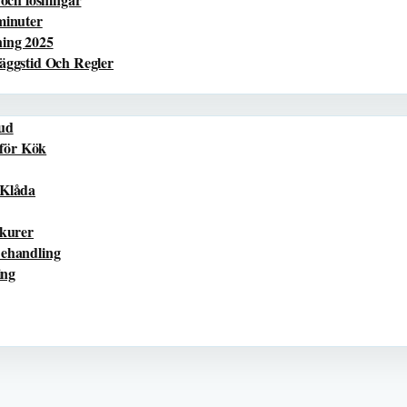
minuter
ning 2025
äggstid Och Regler
Hud
för Kök
 Klåda
kurer
Behandling
ing