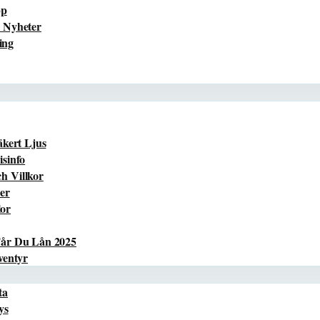
pp
 Nyheter
ing
äkert Ljus
sinfo
h Villkor
er
lor
Får Du Lån 2025
ventyr
ta
ys