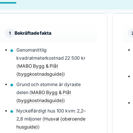
Bekräftade fakta
1
Genomsnittlig
kvadratmeterkostnad 22 500 kr
(
MABO Bygg & Plåt
(byggkostnadsguide)
)
Grund och stomme är dyraste
delen (
MABO Bygg & Plåt
(byggkostnadsguide)
)
Nyckelfärdigt hus 100 kvm: 2,2–
2,8 miljoner (
Husval (oberoende
husguide)
)