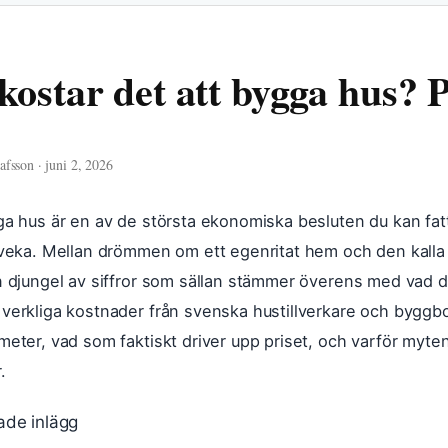
kostar det att bygga hus? P
fsson · juni 2, 2026
ga hus är en av de största ekonomiska besluten du kan fatt
tveka. Mellan drömmen om ett egenritat hem och den kalla 
n djungel av siffror som sällan stämmer överens med vad du
verkliga kostnader från svenska hustillverkare och byggbo
meter, vad som faktiskt driver upp priset, och varför myte
.
ade inlägg