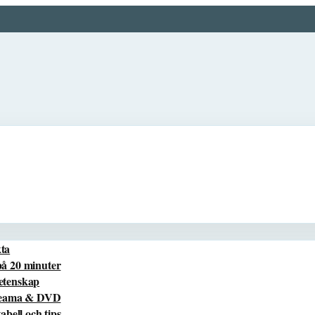
kta
på 20 minuter
vetenskap
treama & DVD
bell och tips