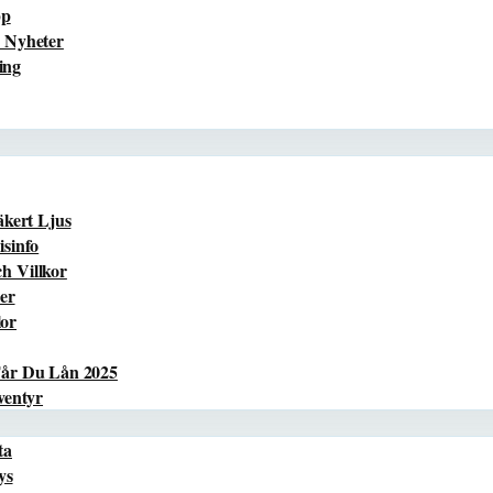
pp
 Nyheter
ing
äkert Ljus
sinfo
h Villkor
er
lor
Får Du Lån 2025
ventyr
ta
ys