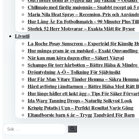
Chilimajo med färdig majonnäs – Snabbt recept på 5 
Maria Nila Heat Spray – Recension, Pris och Använd
Hur Lång Är En Fotbollsmatch – 90 Minuter Plus Till
Storlek 52 Herr Motsvarar – Exakta Mått för Byxor
Livsstil
La Roche Posay Sunscreen – Expertråd för Känslig 
Hur många gram är en matsked – Exakt Omvandling 
När kan man köra dagen efter – Säkert Vägval
Schampo för torr hårbotten – Bättre Hälsa & Mindre
Drömtydning A-Ö – Tolkning För Självinsikt
Hur Får Man Vitare Tänder Hemma – Säkra Hemma
Hård avföring i ändtarmen – Bättre Hälsa Med Rätt 
Hur länge håller ett kokt ägg – Tips För Säker Förvar
Ida Warg Tanning Drops – Naturlig Solkysst Look
Krispig Potatis i Ugn – Perfekt Resultat Varje Gång
Eltandborste barn 6 år – Trygg Tandvård För Barn
Sök
efter: