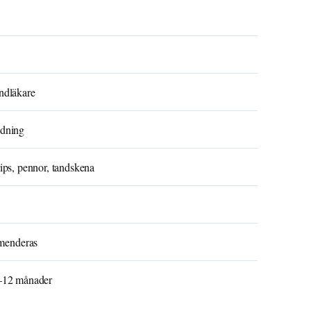
andläkare
ndning
rips, pennor, tandskena
menderas
 6–12 månader