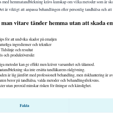
kas med hemmatandblekning krävs kunskap om vilka metoder som är sk
et är viktigt att anpassa behandlingen efter personlig tandhälsa och att f
 man vitare tänder hemma utan att skada e
ips för att undvika skador på emaljen
turliga ingredienser och tekniker
 Tidslinje och resultat
is och produktöversikt
iga metoder kan ge effekt men kräver varsamhet och tålamod.
andblekning ska inte ersätta tandläkarens rådgivning.
den är låg jämfört med professionell behandling, men riskhantering är a
aten beror på tandhälsa, valda metoder och behandlingsfrekvens.
ter utan peroxid minskar risken för ilningar och känslighet.
Fakta