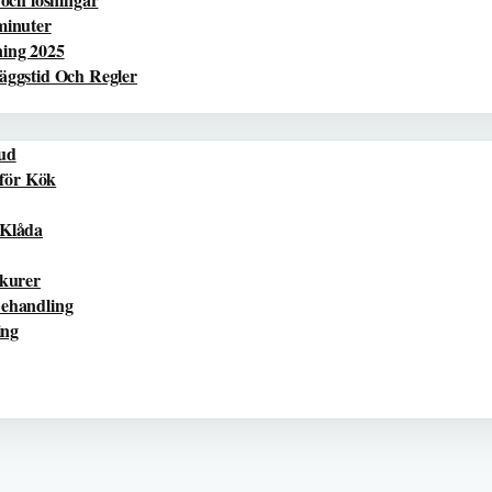
minuter
ning 2025
äggstid Och Regler
Hud
för Kök
 Klåda
kurer
Behandling
ing