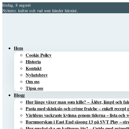
lördag, 8 augusti
Nyheter, kultur och vad som händer härnäst.
Hem
Cookie Policy
Historia
Kontakt
Nyhetsbrev
Om oss
Tipsa oss
Blogg
Hur länge växer man som kille? – Ålder, längd och fa
Pasta med skinksås och crème fraiche – enkelt recept 
Världens vackraste kvinna genom tiderna – lista och 
Barnmorskan i East End säsong 13 på SVT Play – s
Hur mycket ska en kattunge äta? – Guide med mängdta