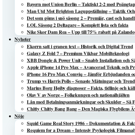
Bayern mot Union Berlin – Taktiskt 2-2 med Poängta
Man Utd Mot Brighton Laguppställning – Taktik Och
Det som göms i snö säsong 2 – Premiär, cast och handl
LOL Säsong 2 Deltagare – Komplett lista och fakta
Nike Skor Dam Rea – Upp till 75% rabatt på Zalando
Nyheter
Ekorrn satt i granen text – Historik och Digital Trend
Galaxy Z Fold 7 – Premium Vikbar Mobilteknologi
XBB Dongle & Power Unit – Snabb Installation och S
Apple iPhone 14 Pro Max – Avancerad Teknik och Pri
iPhone 16 Pro Max Comviq – Jämför Erbjudanden oc
Trump vs Harris Polls – Senaste Mätningar och Trend
Marius Borg Høiby diagnoser – Fakta, tidlinje och käl
Olav V av Norge – Folkekungen och nationalhjälten
Lån med Betalningsanmärkningar och Skulder – Så 
Chitty Chitty Bang Bang – Den Magiska Flygbilens Ä
Nöje
Squid Game Real Story 1986 – Dokumentation & Fak
Requiem for a Dream – Intensiv Psykologisk Filmanal