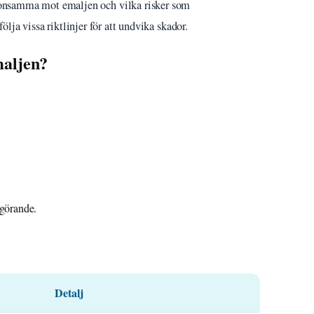
onsamma mot emaljen och vilka risker som
ölja vissa riktlinjer för att undvika skador.
maljen?
vgörande.
Detalj