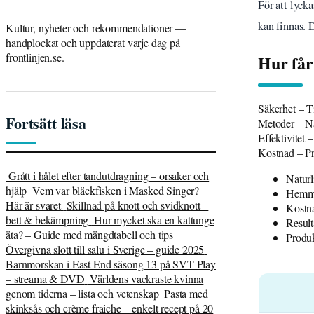
För att lyc
kan finnas. D
Kultur, nyheter och rekommendationer —
handplockat och uppdaterat varje dag på
frontlinjen.se.
Hur får
Säkerhet – T
Fortsätt läsa
Metoder – Na
Effektivitet –
Kostnad – Pr
Grått i hålet efter tandutdragning – orsaker och
Naturl
hjälp
Vem var bläckfisken i Masked Singer?
Hemmat
Här är svaret
Skillnad på knott och svidknott –
Kostna
bett & bekämpning
Hur mycket ska en kattunge
Result
äta? – Guide med mängdtabell och tips
Produk
Övergivna slott till salu i Sverige – guide 2025
Barnmorskan i East End säsong 13 på SVT Play
– streama & DVD
Världens vackraste kvinna
genom tiderna – lista och vetenskap
Pasta med
skinksås och crème fraiche – enkelt recept på 20