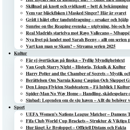
Skillnad på knott och svidknott – bett & bekämpning
Vem var bläckfisken i Masked Singer? Här är svaret
Grått i hålet efter tandutdragning – orsaker och hjälp
Sunrise on the Reaping svenska – utgivning, bio och 
Real Madrids startelva mot Rayo Vallecano – Mbappé
Nya livet på landet med Sarah Beeny – allt om serien
Vart kan man se Skam? – Streama serien 2025
Kultur
Får ej övertäckas på finska – Tydlig Myndighetstext
Van Gogh Starry Night – Historia, Teknik & Kultur
Harry Potter and the Chamber of Secrets – Mystik oc
Berättelsen Om Narnia Kung Caspian Och Skeppet Gr
Den Långa Flykten Stadsteatern – Få Inblick I Kultu
Spider-Man No Way Home – Handling, skådespelare o
Sinbad: Legenden om de sju haven – Allt du behöver v
Sport
UEFA Women’s Nations League Matcher – Damens
Fifa Club World Cup Brackets – Struktur & Viktiga
Hur långt Är Broloppet – Officiell Distans och Fakta