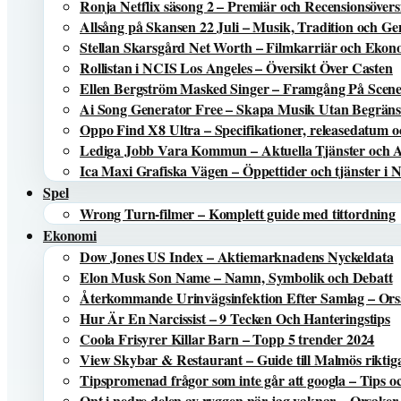
Ronja Netflix säsong 2 – Premiär och Recensionsövers
Allsång på Skansen 22 Juli – Musik, Tradition och 
Stellan Skarsgård Net Worth – Filmkarriär och Eko
Rollistan i NCIS Los Angeles – Översikt Över Casten
Ellen Bergström Masked Singer – Framgång På Scen
Ai Song Generator Free – Skapa Musik Utan Begrän
Oppo Find X8 Ultra – Specifikationer, releasedatum o
Lediga Jobb Vara Kommun – Aktuella Tjänster och 
Ica Maxi Grafiska Vägen – Öppettider och tjänster i 
Spel
Wrong Turn-filmer – Komplett guide med tittordning
Ekonomi
Dow Jones US Index – Aktiemarknadens Nyckeldata
Elon Musk Son Name – Namn, Symbolik och Debatt
Återkommande Urinvägsinfektion Efter Samlag – Or
Hur Är En Narcissist – 9 Tecken Och Hanteringstips
Coola Frisyrer Killar Barn – Topp 5 trender 2024
View Skybar & Restaurant – Guide till Malmös riktig
Tipspromenad frågor som inte går att googla – Tips o
Ont i nedre delen av ryggen när jag vaknar – Orsaker