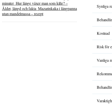
minuter
Hur länge växer man som kille? –
Synliga re
Ålder, längd och fakta
Mazarinkaka i långpanna
utan mandelmassa – recept
Behandlin
Kostnad
Risk för 
Vanliga m
Rekommen
Behandli
Varaktigh