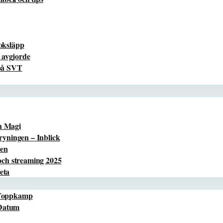
boksläpp
 avgjorde
 på SVT
h Magi
yningen – Inblick
ren
ch streaming 2025
eta
 Toppkamp
 Datum