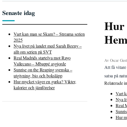
Senaste idag
Hur 
Vart kan man se Skam? – Streama serien
Hem
2025
Nya livet på landet med Sarah Beeny –
allt om serien på SVT
Real Madrids startelva mot Rayo
Av Oscar Gusta
Vallecano – Mbappé avgjorde
Att få vitar
Sunrise on the Reaping svenska –
utgivning, bio och boksläpp
satsa på natu
Hur mycket väger en gurka? Vikter,
Relaterade i
kalorier och jämförelser
Vart k
Nya li
Real M
Sunris
Hur my