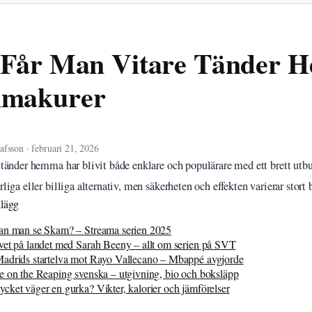
Får Man Vitare Tänder 
makurer
fsson · februari 21, 2026
e tänder hemma har blivit både enklare och populärare med ett brett utb
rliga eller billiga alternativ, men säkerheten och effekten varierar stor
nlägg
an man se Skam? – Streama serien 2025
vet på landet med Sarah Beeny – allt om serien på SVT
adrids startelva mot Rayo Vallecano – Mbappé avgjorde
e on the Reaping svenska – utgivning, bio och boksläpp
cket väger en gurka? Vikter, kalorier och jämförelser