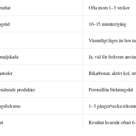
sultat
Ofta inom 1–3 veckor
gstid
10–15 minuter/gång
Väsentligt lägre än hos t
emaljskada
Ja, vid för frekvent anvä
etoder
Bikarbonat, aktivt kol, st
derade produkter
Peroxidfria blekningskit
ngsfrekvens
1–3 gånger/vecka rekom
et
Resultat kvarstår oftast