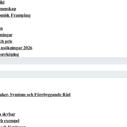
ikt
Gemenskap
nomisk Framgång
en
sningar
ch pris
Ansökningar 2026
Norrköping
saker, Symtom och Förebyggande Råd
a skybar
ch exempel
 och lösningar