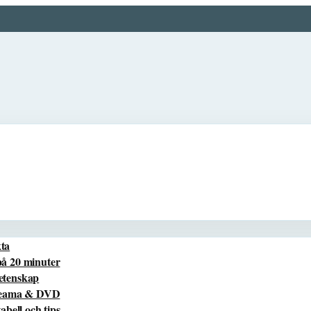
kta
på 20 minuter
vetenskap
treama & DVD
bell och tips