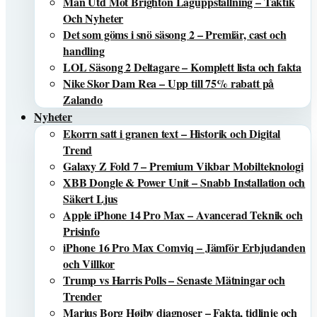
Man Utd Mot Brighton Laguppställning – Taktik
Och Nyheter
Det som göms i snö säsong 2 – Premiär, cast och
handling
LOL Säsong 2 Deltagare – Komplett lista och fakta
Nike Skor Dam Rea – Upp till 75% rabatt på
Zalando
Nyheter
Ekorrn satt i granen text – Historik och Digital
Trend
Galaxy Z Fold 7 – Premium Vikbar Mobilteknologi
XBB Dongle & Power Unit – Snabb Installation och
Säkert Ljus
Apple iPhone 14 Pro Max – Avancerad Teknik och
Prisinfo
iPhone 16 Pro Max Comviq – Jämför Erbjudanden
och Villkor
Trump vs Harris Polls – Senaste Mätningar och
Trender
Marius Borg Høiby diagnoser – Fakta, tidlinje och