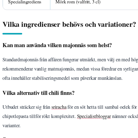
Specialingrediens
Mörk rom (valfritt, 3 cl)
Vilka ingredienser behövs och variationer?
Kan man använda vilken majonnäs som helst?
Standardmajonnäs från affären fungerar utmärkt, men välj en med högt
rekommenderar vanlig matmajonnäs, medan vissa föredrar en syrligare 
ofta innehåller stabiliseringsmedel som påverkar munkänslan.
Vilka alternativ till chili finns?
Utbudet sträcker sig från
sriracha
för en söt hetta till sambal oelek fö
chipotlepasta tillför rökt komplexitet.
Specialistbloggar
nämner också 
varianter.