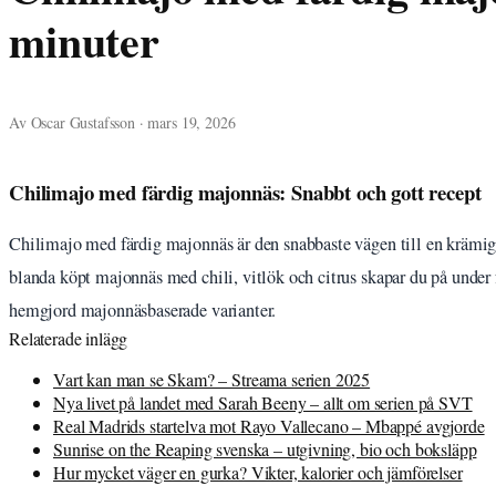
minuter
Av Oscar Gustafsson · mars 19, 2026
Chilimajo med färdig majonnäs: Snabbt och gott recept
Chilimajo med färdig majonnäs är den snabbaste vägen till en krämig, h
blanda köpt majonnäs med chili, vitlök och citrus skapar du på unde
hemgjord majonnäsbaserade varianter.
Relaterade inlägg
Vart kan man se Skam? – Streama serien 2025
Nya livet på landet med Sarah Beeny – allt om serien på SVT
Real Madrids startelva mot Rayo Vallecano – Mbappé avgjorde
Sunrise on the Reaping svenska – utgivning, bio och boksläpp
Hur mycket väger en gurka? Vikter, kalorier och jämförelser