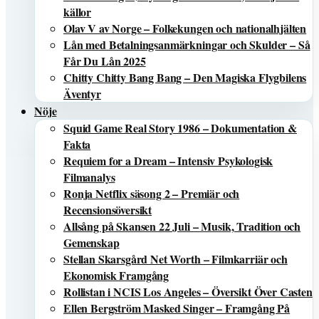
källor
Olav V av Norge – Folkekungen och nationalhjälten
Lån med Betalningsanmärkningar och Skulder – Så
Får Du Lån 2025
Chitty Chitty Bang Bang – Den Magiska Flygbilens
Äventyr
Nöje
Squid Game Real Story 1986 – Dokumentation &
Fakta
Requiem for a Dream – Intensiv Psykologisk
Filmanalys
Ronja Netflix säsong 2 – Premiär och
Recensionsöversikt
Allsång på Skansen 22 Juli – Musik, Tradition och
Gemenskap
Stellan Skarsgård Net Worth – Filmkarriär och
Ekonomisk Framgång
Rollistan i NCIS Los Angeles – Översikt Över Casten
Ellen Bergström Masked Singer – Framgång På