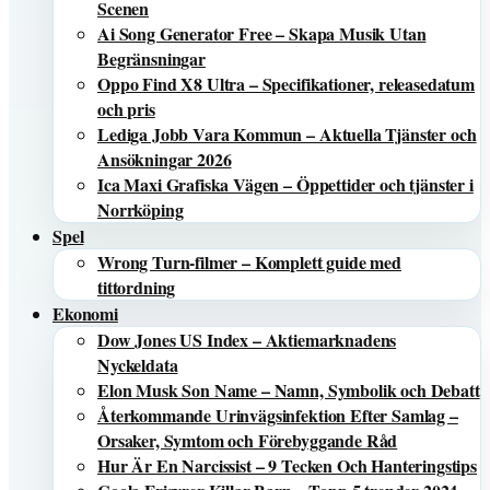
Scenen
Ai Song Generator Free – Skapa Musik Utan
Begränsningar
Oppo Find X8 Ultra – Specifikationer, releasedatum
och pris
Lediga Jobb Vara Kommun – Aktuella Tjänster och
Ansökningar 2026
Ica Maxi Grafiska Vägen – Öppettider och tjänster i
Norrköping
Spel
Wrong Turn-filmer – Komplett guide med
tittordning
Ekonomi
Dow Jones US Index – Aktiemarknadens
Nyckeldata
Elon Musk Son Name – Namn, Symbolik och Debatt
Återkommande Urinvägsinfektion Efter Samlag –
Orsaker, Symtom och Förebyggande Råd
Hur Är En Narcissist – 9 Tecken Och Hanteringstips