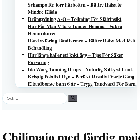
Schampo för torr hårbotten – Bättre Hälsa &
Mindre Klåda
Drömtydning A-Ö – Tolkning För Självinsikt
Hur Får Man Vitare Tänder Hemma – Säkra
Hemmakurer
Hård avföring i ändtarmen – Bättre Hälsa Med Rätt
Behandling
Hur länge håller ett kokt ägg – Tips För Säker
Förvaring
Ida Warg Tanning Drops – Naturlig Solkysst Look
Krispig Potatis i Ugn – Perfekt Resultat Varje Gång
Eltandborste barn 6 år – Trygg Tandvård För Barn
Sök
efter:
Chilimajo med färdig maj