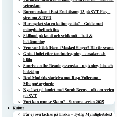
vetenskap
Barnmorskan i East End säsong 13 på SVT Play –
streama & DVD
Hur mycket ska en kattunge äta? – Guide med
mängdtabell och tips
Skillnad på knott och svidknott – bett &
bekämpning
Vem var bläckfisken i Masked Singer? Här är svaret
Grått i hålet efter tandutdragning – orsaker och
hjälp
Sunrise on the Reaping svenska – utgivning, bio och
boksläpp
Real Madrids startelva mot Rayo Vallecano –
Mbappé avgjorde
Nya livet på landet med Sarah Beeny – allt om serien
på SVT
Vart kan man se Skam? – Streama serien 2025
Kultur
Får ej övertäckas på finska – Tydlig Myndighetstext