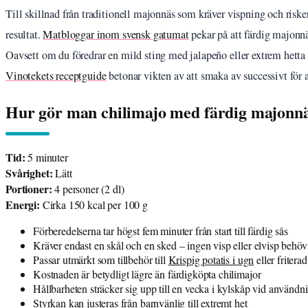
Till skillnad från traditionell majonnäs som kräver vispning och riske
resultat.
Matbloggar inom svensk gatumat
pekar på att färdig majonnä
Oavsett om du föredrar en mild sting med jalapeño eller extrem hetta
Vinotekets receptguide
betonar vikten av att smaka av successivt för at
Hur gör man chilimajo med färdig majonn
Tid:
5 minuter
Svårighet:
Lätt
Portioner:
4 personer (2 dl)
Energi:
Cirka 150 kcal per 100 g
Förberedelserna tar högst fem minuter från start till färdig sås
Kräver endast en skål och en sked – ingen visp eller elvisp behöv
Passar utmärkt som tillbehör till
Krispig potatis i ugn
eller fritera
Kostnaden är betydligt lägre än färdigköpta chilimajor
Hållbarheten sträcker sig upp till en vecka i kylskåp vid användni
Styrkan kan justeras från barnvänlig till extremt het