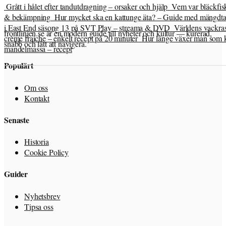
Grått i hålet efter tandutdragning – orsaker och hjälp
Vem var bläckfis
& bekämpning
Hur mycket ska en kattunge äta? – Guide med mängdtab
i East End säsong 13 på SVT Play – streama & DVD
Världens vackras
frontlinjen.se är en modern guide till nyheter och kultur — kurerad,
crème fraiche – enkelt recept på 20 minuter
Hur länge växer man som ki
snabb och lätt att navigera.
mandelmassa – recept
Populärt
Om oss
Kontakt
Senaste
Historia
Cookie Policy
Guider
Nyhetsbrev
Tipsa oss