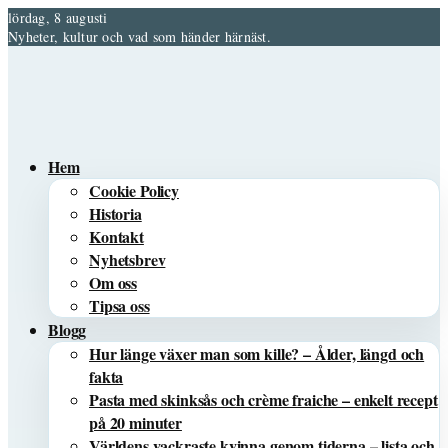
lördag, 8 augusti
Nyheter, kultur och vad som händer härnäst.
Hem
Cookie Policy
Historia
Kontakt
Nyhetsbrev
Om oss
Tipsa oss
Blogg
Hur länge växer man som kille? – Ålder, längd och
fakta
Pasta med skinksås och crème fraiche – enkelt recept
på 20 minuter
Världens vackraste kvinna genom tiderna – lista och