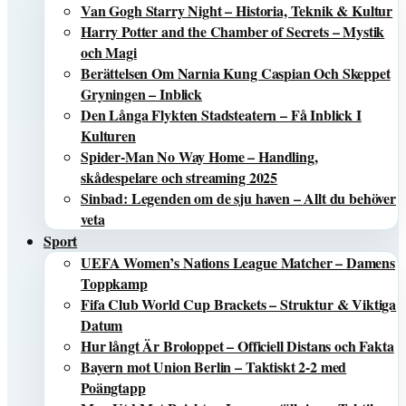
Van Gogh Starry Night – Historia, Teknik & Kultur
Harry Potter and the Chamber of Secrets – Mystik
och Magi
Berättelsen Om Narnia Kung Caspian Och Skeppet
Gryningen – Inblick
Den Långa Flykten Stadsteatern – Få Inblick I
Kulturen
Spider-Man No Way Home – Handling,
skådespelare och streaming 2025
Sinbad: Legenden om de sju haven – Allt du behöver
veta
Sport
UEFA Women’s Nations League Matcher – Damens
Toppkamp
Fifa Club World Cup Brackets – Struktur & Viktiga
Datum
Hur långt Är Broloppet – Officiell Distans och Fakta
Bayern mot Union Berlin – Taktiskt 2-2 med
Poängtapp