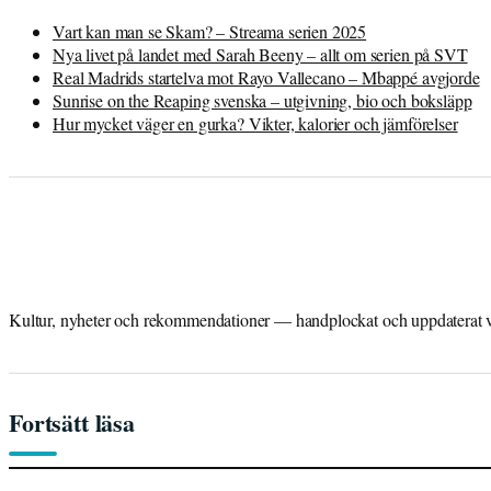
Vart kan man se Skam? – Streama serien 2025
Nya livet på landet med Sarah Beeny – allt om serien på SVT
Real Madrids startelva mot Rayo Vallecano – Mbappé avgjorde
Sunrise on the Reaping svenska – utgivning, bio och boksläpp
Hur mycket väger en gurka? Vikter, kalorier och jämförelser
Kultur, nyheter och rekommendationer — handplockat och uppdaterat var
Fortsätt läsa