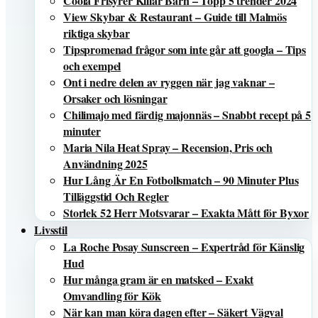
Coola Frisyrer Killar Barn – Topp 5 trender 2024
View Skybar & Restaurant – Guide till Malmös
riktiga skybar
Tipspromenad frågor som inte går att googla – Tips
och exempel
Ont i nedre delen av ryggen när jag vaknar –
Orsaker och lösningar
Chilimajo med färdig majonnäs – Snabbt recept på 5
minuter
Maria Nila Heat Spray – Recension, Pris och
Användning 2025
Hur Lång Är En Fotbollsmatch – 90 Minuter Plus
Tilläggstid Och Regler
Storlek 52 Herr Motsvarar – Exakta Mått för Byxor
Livsstil
La Roche Posay Sunscreen – Expertråd för Känslig
Hud
Hur många gram är en matsked – Exakt
Omvandling för Kök
När kan man köra dagen efter – Säkert Vägval