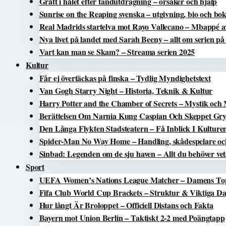
Grått i hålet efter tandutdragning – orsaker och hjälp
Sunrise on the Reaping svenska – utgivning, bio och bo
Real Madrids startelva mot Rayo Vallecano – Mbappé a
Nya livet på landet med Sarah Beeny – allt om serien p
Vart kan man se Skam? – Streama serien 2025
Kultur
Får ej övertäckas på finska – Tydlig Myndighetstext
Van Gogh Starry Night – Historia, Teknik & Kultur
Harry Potter and the Chamber of Secrets – Mystik och
Berättelsen Om Narnia Kung Caspian Och Skeppet Gryn
Den Långa Flykten Stadsteatern – Få Inblick I Kulture
Spider-Man No Way Home – Handling, skådespelare oc
Sinbad: Legenden om de sju haven – Allt du behöver ve
Sport
UEFA Women’s Nations League Matcher – Damens T
Fifa Club World Cup Brackets – Struktur & Viktiga D
Hur långt Är Broloppet – Officiell Distans och Fakta
Bayern mot Union Berlin – Taktiskt 2-2 med Poängtapp