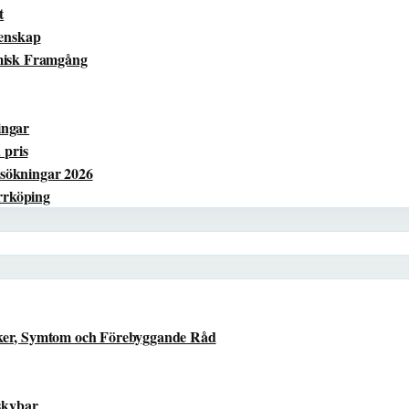
t
menskap
omisk Framgång
ingar
 pris
sökningar 2026
orrköping
ker, Symtom och Förebyggande Råd
skybar