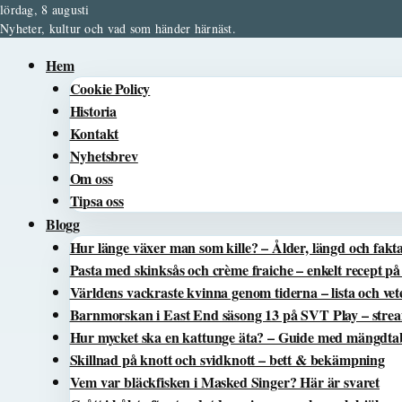
lördag, 8 augusti
Nyheter, kultur och vad som händer härnäst.
Hem
Cookie Policy
Historia
Kontakt
Nyhetsbrev
Om oss
Tipsa oss
Blogg
Hur länge växer man som kille? – Ålder, längd och fakt
Pasta med skinksås och crème fraiche – enkelt recept p
Världens vackraste kvinna genom tiderna – lista och ve
Barnmorskan i East End säsong 13 på SVT Play – st
Hur mycket ska en kattunge äta? – Guide med mängdtabe
Skillnad på knott och svidknott – bett & bekämpning
Vem var bläckfisken i Masked Singer? Här är svaret