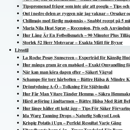
Tipspromenad frågor som inte går att googla – Tips oc
Ont i nedre delen av ryggen när jag vaknar – Orsaker o
Chilimajo med färdig majonnäs – Snabbt recept på 5 mi
Maria Nila Heat Spray – Recension, Pris och Användni
Hur Lång Är En Fotbollsmatch – 90 Minuter Plus Tillä
Storlek 52 Herr Motsvarar – Exakta Mått för Byxor
Livsstil
La Roche Posay Sunscreen – Expertråd för Känslig Hu
Hur många gram är en matsked – Exakt Omvandling f
När kan man köra dagen efter – Säkert Vägval
Schampo för torr hårbotten – Bättre Hälsa & Mindre K
Drömtydning A-Ö – Tolkning För Självinsikt
Hur Får Man Vitare Tänder Hemma – Säkra Hemmak
Hård avföring i ändtarmen – Bättre Hälsa Med Rätt Be
Hur länge håller ett kokt ägg – Tips För Säker Förvarin
Ida Warg Tanning Drops – Naturlig Solkysst Look
Krispig Potatis i Ugn – Perfekt Resultat Varje Gång
Eltandborste barn 6 år – Trygg Tandvård För Barn