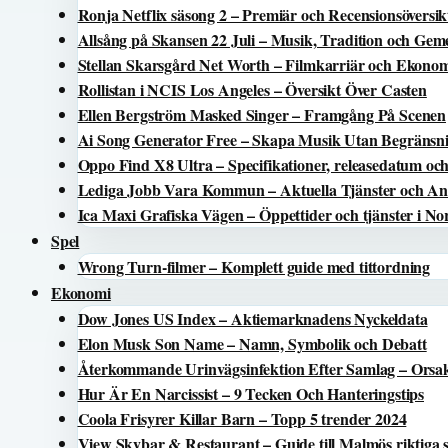
Ronja Netflix säsong 2 – Premiär och Recensionsöversik
Allsång på Skansen 22 Juli – Musik, Tradition och Ge
Stellan Skarsgård Net Worth – Filmkarriär och Ekon
Rollistan i NCIS Los Angeles – Översikt Över Casten
Ellen Bergström Masked Singer – Framgång På Scenen
Ai Song Generator Free – Skapa Musik Utan Begränsn
Oppo Find X8 Ultra – Specifikationer, releasedatum och
Lediga Jobb Vara Kommun – Aktuella Tjänster och An
Ica Maxi Grafiska Vägen – Öppettider och tjänster i N
Spel
Wrong Turn-filmer – Komplett guide med tittordning
Ekonomi
Dow Jones US Index – Aktiemarknadens Nyckeldata
Elon Musk Son Name – Namn, Symbolik och Debatt
Återkommande Urinvägsinfektion Efter Samlag – Orsa
Hur Är En Narcissist – 9 Tecken Och Hanteringstips
Coola Frisyrer Killar Barn – Topp 5 trender 2024
View Skybar & Restaurant – Guide till Malmös riktiga 