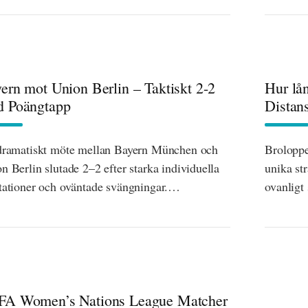
ern mot Union Berlin – Taktiskt 2-2
Hur lån
 Poängtapp
Distan
dramatiskt möte mellan Bayern München och
Broloppe
n Berlin slutade 2–2 efter starka individuella
unika st
tationer och oväntade svängningar.…
ovanligt
A Women’s Nations League Matcher