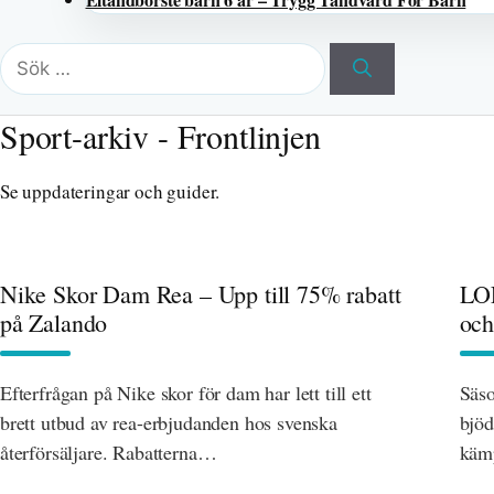
Sök
efter:
Sport-arkiv - Frontlinjen
Se uppdateringar och guider.
Nike Skor Dam Rea – Upp till 75% rabatt
LOL
på Zalando
och
Efterfrågan på Nike skor för dam har lett till ett
Säso
brett utbud av rea-erbjudanden hos svenska
bjöd
återförsäljare. Rabatterna…
käm