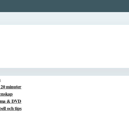
a
å 20 minuter
tenskap
reama & DVD
ll och tips