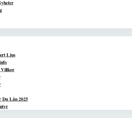
Nyheter
ng
ert Ljus
info
Villkor
r
r
r Du Lån 2025
ntyr