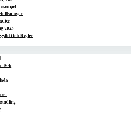
h exempel
ch lösningar
nuter
ng 2025
ggstid Och Regler
d
ör Kök
låda
urer
handling
g