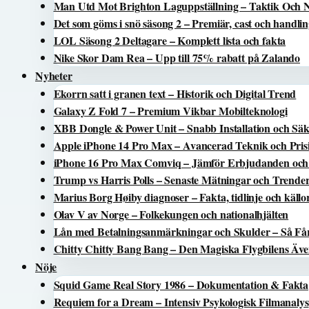
Man Utd Mot Brighton Laguppställning – Taktik Och 
Det som göms i snö säsong 2 – Premiär, cast och handli
LOL Säsong 2 Deltagare – Komplett lista och fakta
Nike Skor Dam Rea – Upp till 75% rabatt på Zalando
Nyheter
Ekorrn satt i granen text – Historik och Digital Trend
Galaxy Z Fold 7 – Premium Vikbar Mobilteknologi
XBB Dongle & Power Unit – Snabb Installation och Säk
Apple iPhone 14 Pro Max – Avancerad Teknik och Pris
iPhone 16 Pro Max Comviq – Jämför Erbjudanden och 
Trump vs Harris Polls – Senaste Mätningar och Trende
Marius Borg Høiby diagnoser – Fakta, tidlinje och källo
Olav V av Norge – Folkekungen och nationalhjälten
Lån med Betalningsanmärkningar och Skulder – Så Få
Chitty Chitty Bang Bang – Den Magiska Flygbilens Äve
Nöje
Squid Game Real Story 1986 – Dokumentation & Fakta
Requiem for a Dream – Intensiv Psykologisk Filmanalys