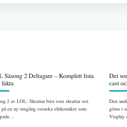
 Säsong 2 Deltagare – Komplett lista
Det so
 fakta
cast o
ng 2 av LOL: Skrattar bäst som skrattar sist
Den andr
 på en ny omgång svenska elitkomiker som
göms i s
pade…
Viaplay