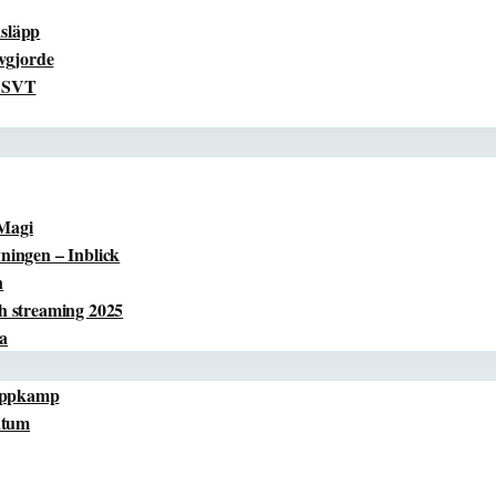
ksläpp
vgjorde
å SVT
 Magi
ingen – Inblick
n
h streaming 2025
ta
oppkamp
atum