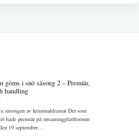
m göms i snö säsong 2 – Premiär,
ch handling
a säsongen av kriminaldramat Det som
nö hade premiär på streamingplattformen
 den 19 september…