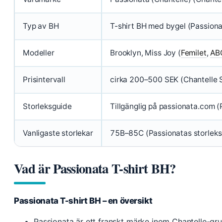
Typ av BH
T-shirt BH med bygel (Passiona
Modeller
Brooklyn, Miss Joy (
Femilet
,
AB
Prisintervall
cirka 200–500 SEK (Chantelle 
Storleksguide
Tillgänglig på passionata.com (
Vanligaste storlekar
75B–85C (Passionatas storleks
Vad är Passionata T-shirt BH?
Passionata T-shirt BH – en översikt
Passionata är ett franskt märke inom Chantelle-gru