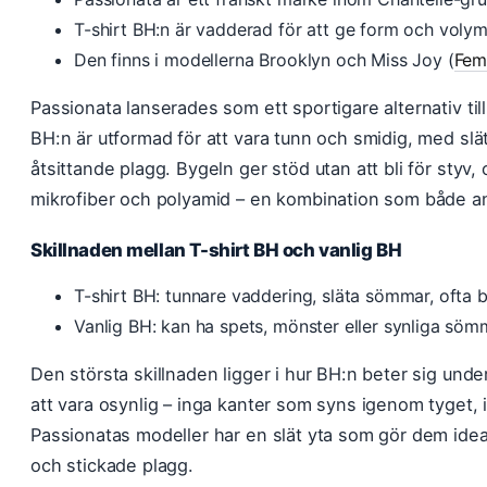
T-shirt BH:n är vadderad för att ge form och voly
Den finns i modellerna Brooklyn och Miss Joy (
Femi
Passionata lanserades som ett sportigare alternativ til
BH:n är utformad för att vara tunn och smidig, med sl
åtsittande plagg. Bygeln ger stöd utan att bli för styv,
mikrofiber och polyamid – en kombination som både an
Skillnaden mellan T-shirt BH och vanlig BH
T-shirt BH: tunnare vaddering, släta sömmar, ofta b
Vanlig BH: kan ha spets, mönster eller synliga söm
Den största skillnaden ligger i hur BH:n beter sig unde
att vara osynlig – inga kanter som syns igenom tyget
Passionatas modeller har en slät yta som gör dem ideali
och stickade plagg.