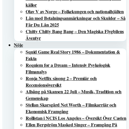
källor
Olav V av Norge – Folkekungen och nationalhjälten
Lån med Betalningsanmärkningar och Skulder – Så
Får Du Lån 2025
Chitty Chitty Bang Bang – Den Magiska Flygbilens
Äventyr
Nöje
Squid Game Real Story 1986 – Dokumentation &
Fakta
Requiem for a Dream – Intensiv Psykologisk
Filmanalys
Ronja Netflix säsong 2 – Premiär och
Recensionsöversikt
Allsång på Skansen 22 Juli – Musik, Tradition och
Gemenskap
Stellan Skarsgård Net Worth – Filmkarriär och
Ekonomisk Framgång
Rollistan i NCIS Los Angeles – Översikt Över Casten
Ellen Bergström Masked Singer – Framgång På