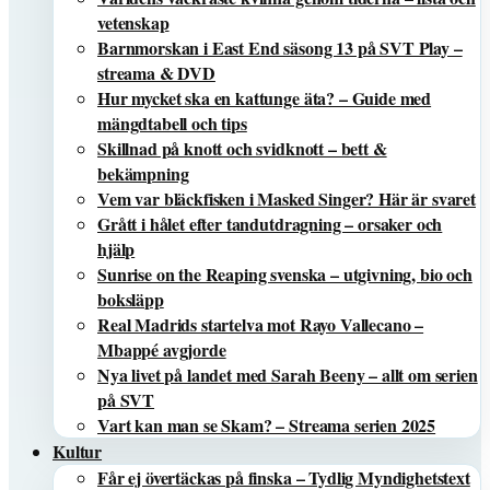
vetenskap
Barnmorskan i East End säsong 13 på SVT Play –
streama & DVD
Hur mycket ska en kattunge äta? – Guide med
mängdtabell och tips
Skillnad på knott och svidknott – bett &
bekämpning
Vem var bläckfisken i Masked Singer? Här är svaret
Grått i hålet efter tandutdragning – orsaker och
hjälp
Sunrise on the Reaping svenska – utgivning, bio och
boksläpp
Real Madrids startelva mot Rayo Vallecano –
Mbappé avgjorde
Nya livet på landet med Sarah Beeny – allt om serien
på SVT
Vart kan man se Skam? – Streama serien 2025
Kultur
Får ej övertäckas på finska – Tydlig Myndighetstext