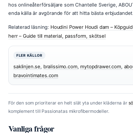
hos onlineåterförsäljare som Chantelle Sverige, ABOUT 
enda källa är avgörande för att hitta bästa erbjudandet
Relaterad läsning:
Houdini Power Houdi dam – Köpguide
herr – Guide till material, passform, skötsel
FLER KÄLLOR
saklinjen.se
,
bralissimo.com
,
mytopdrawer.com
,
abo
bravointimates.com
För den som prioriterar en helt slät yta under kläderna är
sö
komplement till Passionatas mikrofibermodeller.
Vanliga frågor