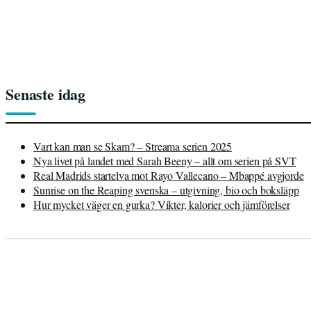
Senaste idag
Vart kan man se Skam? – Streama serien 2025
Nya livet på landet med Sarah Beeny – allt om serien på SVT
Real Madrids startelva mot Rayo Vallecano – Mbappé avgjorde
Sunrise on the Reaping svenska – utgivning, bio och boksläpp
Hur mycket väger en gurka? Vikter, kalorier och jämförelser