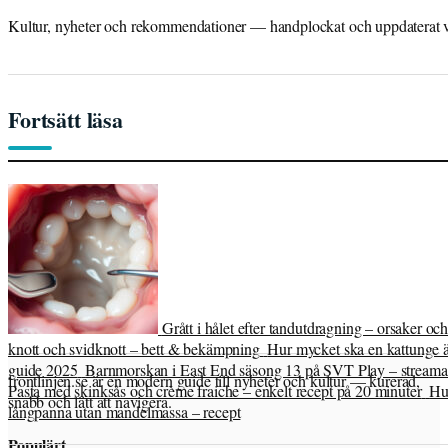
Kultur, nyheter och rekommendationer — handplockat och uppdaterat var
Fortsätt läsa
Grått i hålet efter tandutdragning – orsaker och
knott och svidknott – bett & bekämpning
Hur mycket ska en kattunge 
guide 2025
Barnmorskan i East End säsong 13 på SVT Play – strea
frontlinjen.se är en modern guide till nyheter och kultur — kurerad,
Pasta med skinksås och crème fraiche – enkelt recept på 20 minuter
Hu
snabb och lätt att navigera.
långpanna utan mandelmassa – recept
Populärt