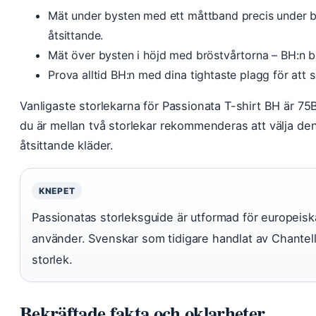
Mät under bysten med ett måttband precis under b
åtsittande.
Mät över bysten i höjd med bröstvårtorna – BH:n bör
Prova alltid BH:n med dina tightaste plagg för att 
Vanligaste storlekarna för Passionata T-shirt BH är 75B
du är mellan två storlekar rekommenderas att välja de
åtsittande kläder.
KNEPET
Passionatas storleksguide är utformad för europeis
använder. Svenskar som tidigare handlat av Chante
storlek.
Bekräftade fakta och oklarheter