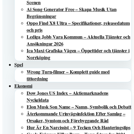
Scenen
Ai Song Generator Free – Skapa Musik Utan
Begränsningar
Oppo Find X8 Ultra – Specifikationer, releasedatum
och pris
Lediga Jobb Vara Kommun – Aktuella Tjänster och
Ansökningar 2026
Ica Maxi Grafiska Vägen – Öppettider och tjänster i
Norrköping
Spel
Wrong Turn-filmer – Komplett guide med
tittordning
Ekonomi
Dow Jones US Index – Aktiemarknadens
Nyckeldata
Elon Musk Son Name – Namn, Symbolik och Debatt
Återkommande Urinvägsinfektion Efter Samlag –
Orsaker, Symtom och Förebyggande Råd
Hur Är En Narcissist – 9 Tecken Och Hanteringstips