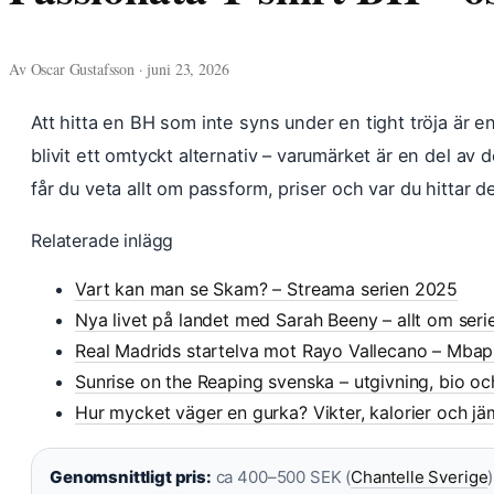
Av Oscar Gustafsson · juni 23, 2026
Att hitta en BH som inte syns under en tight tröja är
blivit ett omtyckt alternativ – varumärket är en del av
får du veta allt om passform, priser och var du hittar d
Relaterade inlägg
Vart kan man se Skam? – Streama serien 2025
Nya livet på landet med Sarah Beeny – allt om ser
Real Madrids startelva mot Rayo Vallecano – Mba
Sunrise on the Reaping svenska – utgivning, bio o
Hur mycket väger en gurka? Vikter, kalorier och jä
Genomsnittligt pris:
ca 400–500 SEK (
Chantelle Sverige
)