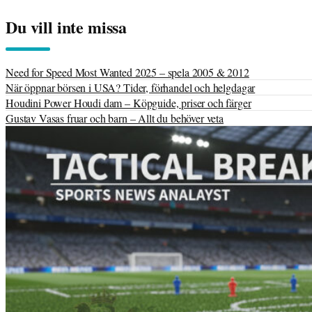
Du vill inte missa
Need for Speed Most Wanted 2025 – spela 2005 & 2012
När öppnar börsen i USA? Tider, förhandel och helgdagar
Houdini Power Houdi dam – Köpguide, priser och färger
Gustav Vasas fruar och barn – Allt du behöver veta