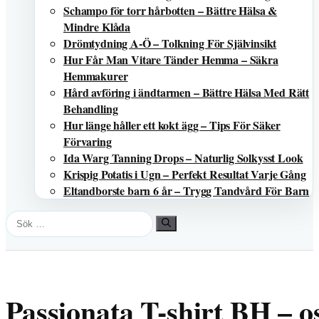
Schampo för torr hårbotten – Bättre Hälsa &
Mindre Klåda
Drömtydning A-Ö – Tolkning För Självinsikt
Hur Får Man Vitare Tänder Hemma – Säkra
Hemmakurer
Hård avföring i ändtarmen – Bättre Hälsa Med Rätt
Behandling
Hur länge håller ett kokt ägg – Tips För Säker
Förvaring
Ida Warg Tanning Drops – Naturlig Solkysst Look
Krispig Potatis i Ugn – Perfekt Resultat Varje Gång
Eltandborste barn 6 år – Trygg Tandvård För Barn
Sök
efter:
Passionata T-shirt BH – o