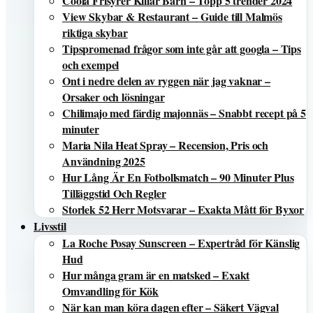
Coola Frisyrer Killar Barn – Topp 5 trender 2024
View Skybar & Restaurant – Guide till Malmös
riktiga skybar
Tipspromenad frågor som inte går att googla – Tips
och exempel
Ont i nedre delen av ryggen när jag vaknar –
Orsaker och lösningar
Chilimajo med färdig majonnäs – Snabbt recept på 5
minuter
Maria Nila Heat Spray – Recension, Pris och
Användning 2025
Hur Lång Är En Fotbollsmatch – 90 Minuter Plus
Tilläggstid Och Regler
Storlek 52 Herr Motsvarar – Exakta Mått för Byxor
Livsstil
La Roche Posay Sunscreen – Expertråd för Känslig
Hud
Hur många gram är en matsked – Exakt
Omvandling för Kök
När kan man köra dagen efter – Säkert Vägval