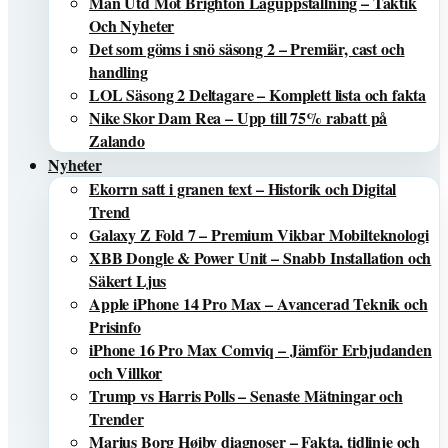
Man Utd Mot Brighton Laguppställning – Taktik
Och Nyheter
Det som göms i snö säsong 2 – Premiär, cast och
handling
LOL Säsong 2 Deltagare – Komplett lista och fakta
Nike Skor Dam Rea – Upp till 75% rabatt på
Zalando
Nyheter
Ekorrn satt i granen text – Historik och Digital
Trend
Galaxy Z Fold 7 – Premium Vikbar Mobilteknologi
XBB Dongle & Power Unit – Snabb Installation och
Säkert Ljus
Apple iPhone 14 Pro Max – Avancerad Teknik och
Prisinfo
iPhone 16 Pro Max Comviq – Jämför Erbjudanden
och Villkor
Trump vs Harris Polls – Senaste Mätningar och
Trender
Marius Borg Høiby diagnoser – Fakta, tidlinje och