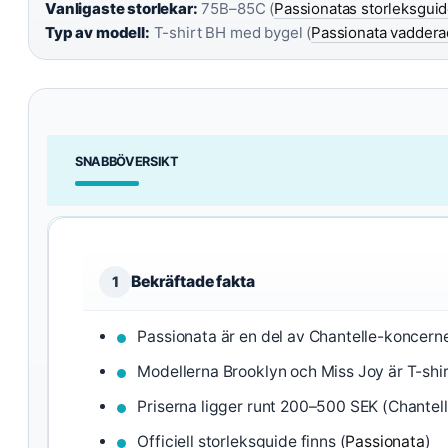
Vanligaste storlekar:
75B–85C (
Passionatas storleksgui
Typ av modell:
T-shirt BH med bygel (
Passionata vaddera
SNABBÖVERSIKT
Bekräftade fakta
1
Passionata är en del av Chantelle-koncern
Modellerna Brooklyn och Miss Joy är T-shir
Priserna ligger runt 200–500 SEK (Chantel
Officiell storleksguide finns (
Passionata
)