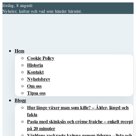
lördag, 8 augusti
Nyheter, kultur och vad som händer härnäst.
Hem
Cookie Policy
Historia
Kontakt
Nyhetsbrev
Om oss
Tipsa oss
Blogg
Hur länge växer man som kille? – Ålder, längd och
fakta
Pasta med skinksås och crème fraiche – enkelt recept
på 20 minuter
Världens vackraste kvinna genom tiderna – lista och