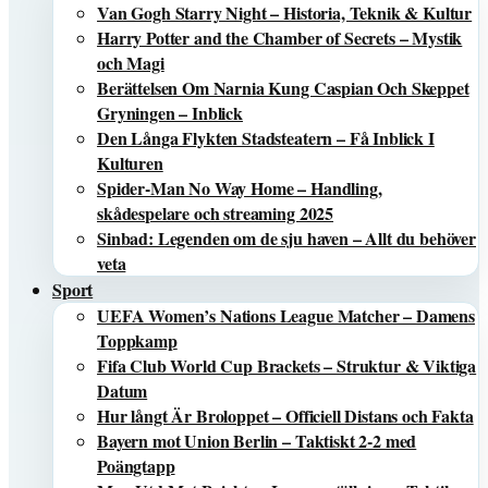
Van Gogh Starry Night – Historia, Teknik & Kultur
Harry Potter and the Chamber of Secrets – Mystik
och Magi
Berättelsen Om Narnia Kung Caspian Och Skeppet
Gryningen – Inblick
Den Långa Flykten Stadsteatern – Få Inblick I
Kulturen
Spider-Man No Way Home – Handling,
skådespelare och streaming 2025
Sinbad: Legenden om de sju haven – Allt du behöver
veta
Sport
UEFA Women’s Nations League Matcher – Damens
Toppkamp
Fifa Club World Cup Brackets – Struktur & Viktiga
Datum
Hur långt Är Broloppet – Officiell Distans och Fakta
Bayern mot Union Berlin – Taktiskt 2-2 med
Poängtapp