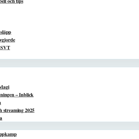
ll och tips
ksläpp
vgjorde
å SVT
 Magi
ingen – Inblick
n
h streaming 2025
ta
oppkamp