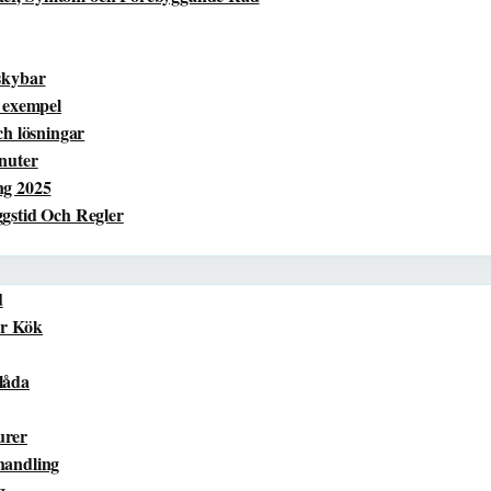
skybar
h exempel
ch lösningar
nuter
ng 2025
ggstid Och Regler
d
ör Kök
låda
urer
handling
g