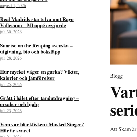
augusti 1, 2026
Real Madrids startelva mot Rayo
Vallecano – Mbappé avgjorde
juli 30, 2026
Sunrise on the Reaping svenska –
utgivning, bio och boksläpp
juli 28, 2026
Hur mycket väger en gurka? Vikter,
Blogg
kalorier och jämförelser
Var
juli 25, 2026
Grått i hålet efter tandutdragning –
ser
orsaker och hjälp
juli 23, 2026
Vem var bläckfisken i Masked Singer?
Att Skam är 
Här är svaret
juli 21, 2026