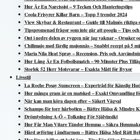
Hur Är En Narcissist – 9 Tecken Och Hanteringstips
Coola Frisyrer Killar Barn – Topp 5 trender 2024
View Skybar & Restaurant – Guide till Malmös riktiga 
Tipspromenad frågor som inte går att googla – Tips oc
Ont i nedre delen av ryggen när jag vaknar – Orsaker o
Chilimajo med färdig majonnäs – Snabbt recept på 5 mi
Maria Nila Heat Spray – Recension, Pris och Användni
Hur Lång Är En Fotbollsmatch – 90 Minuter Plus Tillä
Storlek 52 Herr Motsvarar – Exakta Mått för Byxor
Livsstil
La Roche Posay Sunscreen – Expertråd för Känslig Hu
Hur många gram är en matsked – Exakt Omvandling f
När kan man köra dagen efter – Säkert Vägval
Schampo för torr hårbotten – Bättre Hälsa & Mindre K
Drömtydning A-Ö – Tolkning För Självinsikt
Hur Får Man Vitare Tänder Hemma – Säkra Hemmak
Hård avföring i ändtarmen – Bättre Hälsa Med Rätt Be
Hur länge håller ett kokt ägg – Tips För Säker Förvarin