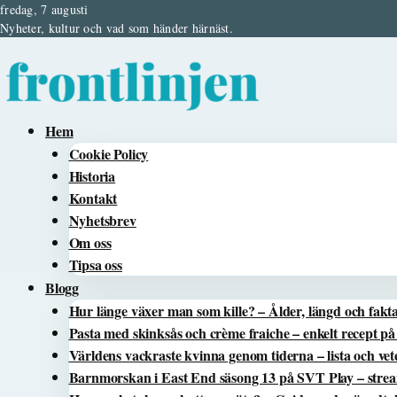
fredag, 7 augusti
Nyheter, kultur och vad som händer härnäst.
Hem
Cookie Policy
Historia
Kontakt
Nyhetsbrev
Om oss
Tipsa oss
Blogg
Hur länge växer man som kille? – Ålder, längd och fakt
Pasta med skinksås och crème fraiche – enkelt recept p
Världens vackraste kvinna genom tiderna – lista och ve
Barnmorskan i East End säsong 13 på SVT Play – st