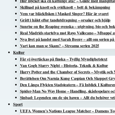
Hur mycket ska en kattunge äta? – Guide med mängdtabe
Skillnad på knott och svidknott – bett & bekämpning
Vem var bläckfisken i Masked Singer? Här är svaret
Grått i hålet efter tandutdragning – orsaker och hjälp
Sunrise on the Reaping svenska – utgivning, bio och bo
Real Madrids startelva mot Rayo Vallecano – Mbappé a
Nya livet på landet med Sarah Beeny – allt om serien p
Vart kan man se Skam? – Streama serien 2025
Kultur
Får ej övertäckas på finska – Tydlig Myndighetstext
Van Gogh Starry Night – Historia, Teknik & Kultur
Harry Potter and the Chamber of Secrets – Mystik och
Berättelsen Om Narnia Kung Caspian Och Skeppet Gryn
Den Långa Flykten Stadsteatern – Få Inblick I Kulture
Spider-Man No Way Home – Handling, skådespelare oc
Sinbad: Legenden om de sju haven – Allt du behöver ve
Sport
UEFA Women’s Nations League Matcher – Damens T