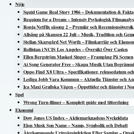
Nöje
Squid Game Real Story 1986 – Dokumentation & Fakta
Requiem for a Dream – Intensiv Psykologisk Filmanalys
Ronja Netflix säsong 2 – Premiär och Recensionsöversik
Allsång på Skansen 22 Juli – Musik, Tradition och Ge
Stellan Skarsgård Net Worth – Filmkarriär och Ekon
Rollistan i NCIS Los Angeles – Översikt Över Casten
Ellen Bergström Masked Singer – Framgång På Scenen
Ai Song Generator Free – Skapa Musik Utan Begränsn
Oppo Find X8 Ultra – Specifikationer, releasedatum och
Lediga Jobb Vara Kommun – Aktuella Tjänster och An
Ica Maxi Grafiska Vägen – Öppettider och tjänster i N
Spel
Wrong Turn-filmer – Komplett guide med tittordning
Ekonomi
Dow Jones US Index – Aktiemarknadens Nyckeldata
Elon Musk Son Name – Namn, Symbolik och Debatt
Återkommande Urinvägsinfektion Efter Samlag – Orsa