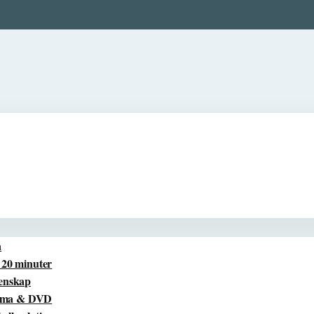
a
å 20 minuter
tenskap
reama & DVD