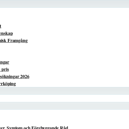
t
menskap
omisk Framgång
ingar
 pris
sökningar 2026
orrköping
ker, Symtom och Förebyggande Råd