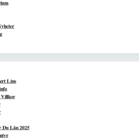
atum
Nyheter
ng
ert Ljus
info
Villkor
r
r
r Du Lån 2025
ntyr