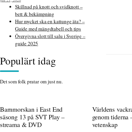
Skillnad på knott och svidknott –
bett & bekämpning
Hur mycket ska en kattunge äta? –
Guide med mängdtabell och tips
Övergivna slott till salu i Sverige –
guide 2025
Populärt idag
Det som folk pratar om just nu.
Barnmorskan i East End
Världens vackr
säsong 13 på SVT Play –
genom tiderna –
streama & DVD
vetenskap