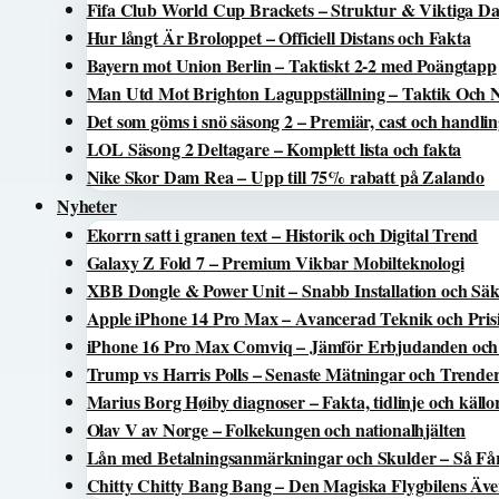
Fifa Club World Cup Brackets – Struktur & Viktiga D
Hur långt Är Broloppet – Officiell Distans och Fakta
Bayern mot Union Berlin – Taktiskt 2-2 med Poängtapp
Man Utd Mot Brighton Laguppställning – Taktik Och 
Det som göms i snö säsong 2 – Premiär, cast och handli
LOL Säsong 2 Deltagare – Komplett lista och fakta
Nike Skor Dam Rea – Upp till 75% rabatt på Zalando
Nyheter
Ekorrn satt i granen text – Historik och Digital Trend
Galaxy Z Fold 7 – Premium Vikbar Mobilteknologi
XBB Dongle & Power Unit – Snabb Installation och Säk
Apple iPhone 14 Pro Max – Avancerad Teknik och Pris
iPhone 16 Pro Max Comviq – Jämför Erbjudanden och 
Trump vs Harris Polls – Senaste Mätningar och Trende
Marius Borg Høiby diagnoser – Fakta, tidlinje och källo
Olav V av Norge – Folkekungen och nationalhjälten
Lån med Betalningsanmärkningar och Skulder – Så Få
Chitty Chitty Bang Bang – Den Magiska Flygbilens Äve