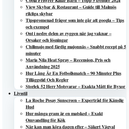
Coola Frisyrer Killar Barn – Topp 5 trender 2024
View Skybar & Restaurant – Guide till Malmös
riktiga skybar
Tipspromenad frågor som inte går att googla – Tips
och exempel
Ont i nedre delen av ryggen när jag vaknar –
Orsaker och lösningar
Chilimajo med färdig majonnäs – Snabbt recept på 5
minuter
Maria Nila Heat Spray – Recension, Pris och
Användning 2025
Hur Lång Är En Fotbollsmatch – 90 Minuter Plus
Tilläggstid Och Regler
Storlek 52 Herr Motsvarar – Exakta Mått för Byxor
Livsstil
La Roche Posay Sunscreen – Expertråd för Känslig
Hud
Hur många gram är en matsked – Exakt
Omvandling för Kök
När kan man köra dagen efter – Säkert Vägval