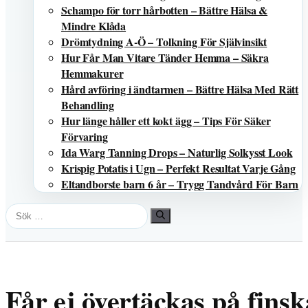
Schampo för torr hårbotten – Bättre Hälsa &
Mindre Klåda
Drömtydning A-Ö – Tolkning För Självinsikt
Hur Får Man Vitare Tänder Hemma – Säkra
Hemmakurer
Hård avföring i ändtarmen – Bättre Hälsa Med Rätt
Behandling
Hur länge håller ett kokt ägg – Tips För Säker
Förvaring
Ida Warg Tanning Drops – Naturlig Solkysst Look
Krispig Potatis i Ugn – Perfekt Resultat Varje Gång
Eltandborste barn 6 år – Trygg Tandvård För Barn
Sök
efter:
Får ej övertäckas på fins