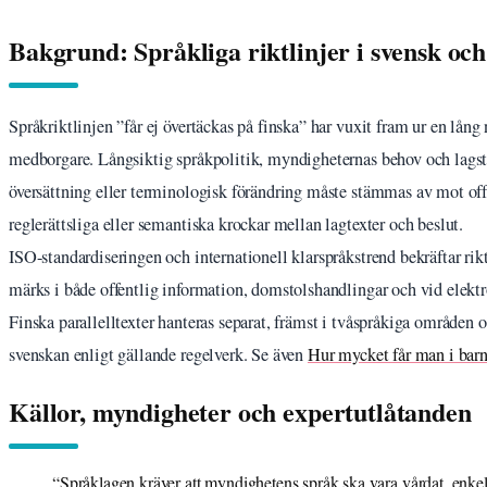
Bakgrund: Språkliga riktlinjer i svensk och
Språkriktlinjen ”får ej övertäckas på finska” har vuxit fram ur en lång 
medborgare. Långsiktig språkpolitik, myndigheternas behov och lagstif
översättning eller terminologisk förändring måste stämmas av mot offi
reglerättsliga eller semantiska krockar mellan lagtexter och beslut.
ISO-standardiseringen och internationell klarspråkstrend bekräftar rikt
märks i både offentlig information, domstolshandlingar och vid elekt
Finska parallelltexter hanteras separat, främst i tvåspråkiga områden 
svenskan enligt gällande regelverk. Se även
Hur mycket får man i bar
Källor, myndigheter och expertutlåtanden
“Språklagen kräver att myndighetens språk ska vara vårdat, enkel