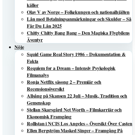
källor
Olav V av Norge – Folkekungen och nationalhjälten
Lån med Betalningsanmärkningar och Skulder – Så
Får Du Lån 2025
Chitty Chitty Bang Bang – Den Magiska Flygbilens
Äventyr
Nöje
Squid Game Real Story 1986 – Dokumentation &
Fakta
Requiem for a Dream – Intensiv Psykologisk
Filmanalys
Ronja Netflix säsong 2 – Premiär och
Recensionsöversikt
Allsång på Skansen 22 Juli – Musik, Tradition och
Gemenskap
Stellan Skarsgård Net Worth – Filmkarriär och
Ekonomisk Framgång
Rollistan i NCIS Los Angeles – Översikt Över Casten
Ellen Bergström Masked Singer – Framgång På