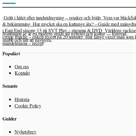
Grått i hålet efter tandutdragning – orsaker och hjälp
Vem var bläckfis
& bekämpning
Hur mycket ska en kattunge äta? – Guide med mängdtab
i East End säsong 13 på SVT Play – streama & DVD
Världens vackras
frontlinjen.se är en modern guide till nyheter och kultur — kurerad,
crème fraiche – enkelt recept på 20 minuter
Hur länge växer man som ki
snabb och lätt att navigera.
mandelmassa – recept
Populärt
Om oss
Kontakt
Senaste
Historia
Cookie Policy
Guider
Nyhetsbrev