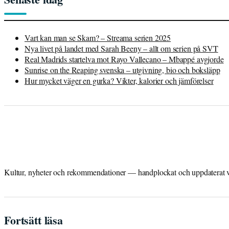
Vart kan man se Skam? – Streama serien 2025
Nya livet på landet med Sarah Beeny – allt om serien på SVT
Real Madrids startelva mot Rayo Vallecano – Mbappé avgjorde
Sunrise on the Reaping svenska – utgivning, bio och boksläpp
Hur mycket väger en gurka? Vikter, kalorier och jämförelser
Kultur, nyheter och rekommendationer — handplockat och uppdaterat var
Fortsätt läsa