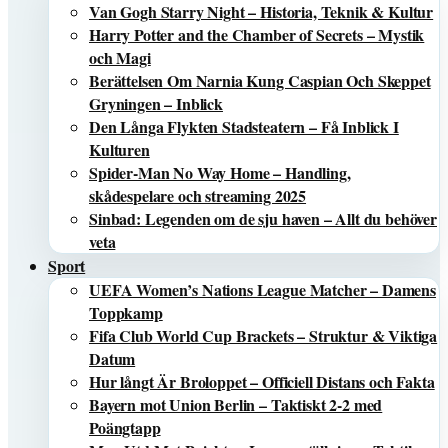
Van Gogh Starry Night – Historia, Teknik & Kultur
Harry Potter and the Chamber of Secrets – Mystik
och Magi
Berättelsen Om Narnia Kung Caspian Och Skeppet
Gryningen – Inblick
Den Långa Flykten Stadsteatern – Få Inblick I
Kulturen
Spider-Man No Way Home – Handling,
skådespelare och streaming 2025
Sinbad: Legenden om de sju haven – Allt du behöver
veta
Sport
UEFA Women’s Nations League Matcher – Damens
Toppkamp
Fifa Club World Cup Brackets – Struktur & Viktiga
Datum
Hur långt Är Broloppet – Officiell Distans och Fakta
Bayern mot Union Berlin – Taktiskt 2-2 med
Poängtapp