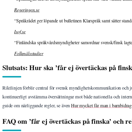
Regeringen.se
“Språkrådet ger löpande ut bulletinen Klarspråk samt sätter standa
Isof.se
“Finländska språkvårdsmyndigheter samordnar svensk/finsk lagtext
Folkmålsstudier
Slutsats: Hur ska ’får ej övertäckas på fins
Riktlinjen förblir central för svensk myndighetskommunikation och ju
kontinuerligt avstämma översättningar mot både nationella och internat
guide om närliggande regler, se även
Hur mycket får man i barnbidrag
FAQ om ’får ej övertäckas på finska’ och r