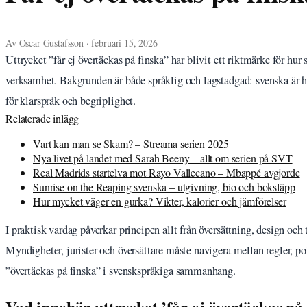
Av Oscar Gustafsson · februari 15, 2026
Uttrycket ”får ej övertäckas på finska” har blivit ett riktmärke för hu
verksamhet. Bakgrunden är både språklig och lagstadgad: svenska är h
för klarspråk och begriplighet.
Relaterade inlägg
Vart kan man se Skam? – Streama serien 2025
Nya livet på landet med Sarah Beeny – allt om serien på SVT
Real Madrids startelva mot Rayo Vallecano – Mbappé avgjorde
Sunrise on the Reaping svenska – utgivning, bio och boksläpp
Hur mycket väger en gurka? Vikter, kalorier och jämförelser
I praktisk vardag påverkar principen allt från översättning, design oc
Myndigheter, jurister och översättare måste navigera mellan regler, po
”övertäckas på finska” i svenskspråkiga sammanhang.
Vad innebär uttrycket ’får ej övertäckas på 