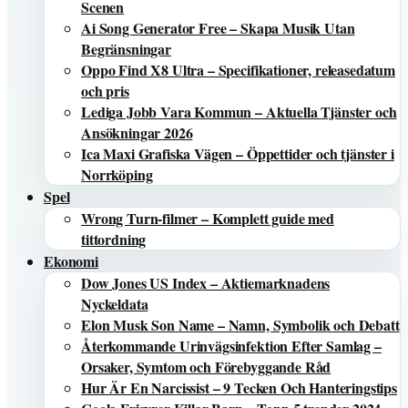
Scenen
Ai Song Generator Free – Skapa Musik Utan
Begränsningar
Oppo Find X8 Ultra – Specifikationer, releasedatum
och pris
Lediga Jobb Vara Kommun – Aktuella Tjänster och
Ansökningar 2026
Ica Maxi Grafiska Vägen – Öppettider och tjänster i
Norrköping
Spel
Wrong Turn-filmer – Komplett guide med
tittordning
Ekonomi
Dow Jones US Index – Aktiemarknadens
Nyckeldata
Elon Musk Son Name – Namn, Symbolik och Debatt
Återkommande Urinvägsinfektion Efter Samlag –
Orsaker, Symtom och Förebyggande Råd
Hur Är En Narcissist – 9 Tecken Och Hanteringstips