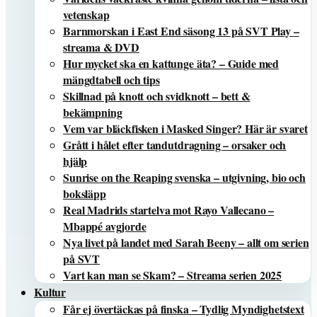
vetenskap
Barnmorskan i East End säsong 13 på SVT Play –
streama & DVD
Hur mycket ska en kattunge äta? – Guide med
mängdtabell och tips
Skillnad på knott och svidknott – bett &
bekämpning
Vem var bläckfisken i Masked Singer? Här är svaret
Grått i hålet efter tandutdragning – orsaker och
hjälp
Sunrise on the Reaping svenska – utgivning, bio och
boksläpp
Real Madrids startelva mot Rayo Vallecano –
Mbappé avgjorde
Nya livet på landet med Sarah Beeny – allt om serien
på SVT
Vart kan man se Skam? – Streama serien 2025
Kultur
Får ej övertäckas på finska – Tydlig Myndighetstext