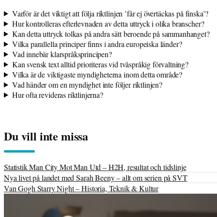
Varför är det viktigt att följa riktlinjen ’får ej övertäckas på finska’?
Hur kontrolleras efterlevnaden av detta uttryck i olika branscher?
Kan detta uttryck tolkas på andra sätt beroende på sammanhanget?
Vilka parallella principer finns i andra europeiska länder?
Vad innebär klarspråksprincipen?
Kan svensk text alltid prioriteras vid tvåspråkig förvaltning?
Vilka är de viktigaste myndigheterna inom detta område?
Vad händer om en myndighet inte följer riktlinjen?
Hur ofta revideras riktlinjerna?
Du vill inte missa
Statistik Man City Mot Man Utd – H2H, resultat och tidslinje
Nya livet på landet med Sarah Beeny – allt om serien på SVT
Van Gogh Starry Night – Historia, Teknik & Kultur