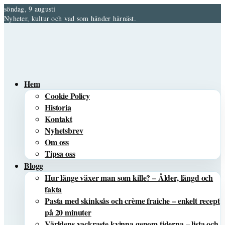
söndag, 9 augusti
Nyheter, kultur och vad som händer härnäst.
Hem
Cookie Policy
Historia
Kontakt
Nyhetsbrev
Om oss
Tipsa oss
Blogg
Hur länge växer man som kille? – Ålder, längd och
fakta
Pasta med skinksås och crème fraiche – enkelt recept
på 20 minuter
Världens vackraste kvinna genom tiderna – lista och