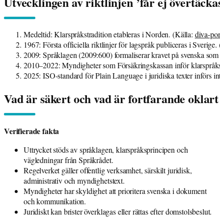
Utvecklingen av riktlinjen ’får ej övertäckas
Medeltid
: Klarspråkstradition etableras i Norden. (Källa:
diva-por
1967
: Första officiella riktlinjer för lagspråk publiceras i Sverige
2009
: Språklagen (2009:600) formaliserar kravet på svenska som
2010–2022
: Myndigheter som Försäkringskassan inför klarspråksp
2025
: ISO-standard för Plain Language i juridiska texter införs int
Vad är säkert och vad är fortfarande oklart 
Verifierade fakta
Uttrycket stöds av språklagen, klarspråksprincipen och
vägledningar från Språkrådet.
Regelverket gäller offentlig verksamhet, särskilt juridisk,
administrativ och myndighetstext.
Myndigheter har skyldighet att prioritera svenska i dokument
och kommunikation.
Juridiskt kan brister överklagas eller rättas efter domstolsbeslut.