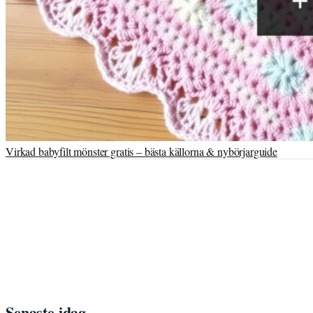
Virkad babyfilt mönster gratis – bästa källorna & nybörjarguide
Senaste idag