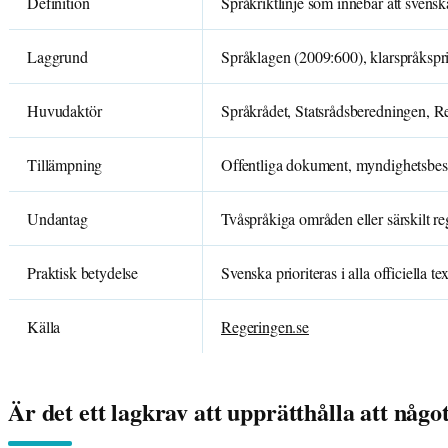
Definition
Språkriktlinje som innebär att svenska
Laggrund
Språklagen (2009:600), klarspråkspr
Huvudaktör
Språkrådet, Statsrådsberedningen, R
Tillämpning
Offentliga dokument, myndighetsbeslu
Undantag
Tvåspråkiga områden eller särskilt r
Praktisk betydelse
Svenska prioriteras i alla officiella t
Källa
Regeringen.se
Är det ett lagkrav att upprätthålla att något