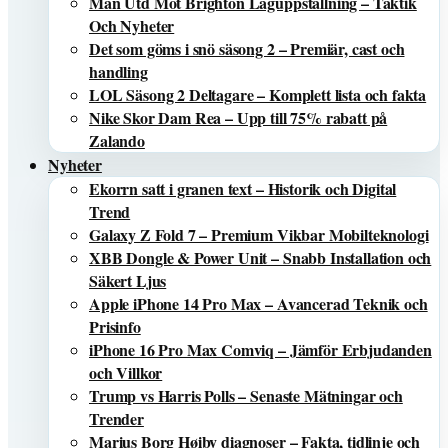
Man Utd Mot Brighton Laguppställning – Taktik
Och Nyheter
Det som göms i snö säsong 2 – Premiär, cast och
handling
LOL Säsong 2 Deltagare – Komplett lista och fakta
Nike Skor Dam Rea – Upp till 75% rabatt på
Zalando
Nyheter
Ekorrn satt i granen text – Historik och Digital
Trend
Galaxy Z Fold 7 – Premium Vikbar Mobilteknologi
XBB Dongle & Power Unit – Snabb Installation och
Säkert Ljus
Apple iPhone 14 Pro Max – Avancerad Teknik och
Prisinfo
iPhone 16 Pro Max Comviq – Jämför Erbjudanden
och Villkor
Trump vs Harris Polls – Senaste Mätningar och
Trender
Marius Borg Høiby diagnoser – Fakta, tidlinje och