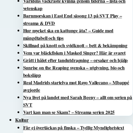
Världens vackraste kvinna genom tiderna – lista och
vetenskap
Barnmorskan i East End säsong 13 på SVT Play –
streama & DVD
Hur mycket ska en kattunge äta? – Guide med
mängdtabell och tips
Skillnad på knott och svidknott – bett & bekämpning
Vem var bläckfisken i Masked Singer? Här är svaret
Grått i hålet efter tandutdragning – orsaker och hjälp
Sunrise on the Reaping svenska – utgivning, bio och
boksläpp
Real Madrids startelva mot Rayo Vallecano – Mbappé
avgjorde
Nya livet på landet med Sarah Beeny – allt om serien på
SVT
Vart kan man se Skam? – Streama serien 2025
Kultur
Får ej övertäckas på finska – Tydlig Myndighetstext