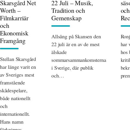
Skarsgård Net
22 Juli – Musik,
säs
Worth –
Tradition och
och
Filmkarriär
Gemenskap
Rec
och
Ekonomisk
Allsång på Skansen den
Ronj
Framgång
22 juli är en av de mest
har 
älskade
hos 
Stellan Skarsgård
sommarsammankomsterna
krit
har länge varit en
i Sverige, där publik
bekr
av Sveriges mest
och…
pre
framstående
skådespelare,
både nationellt
och
internationellt.
Hans namn
förknippas…