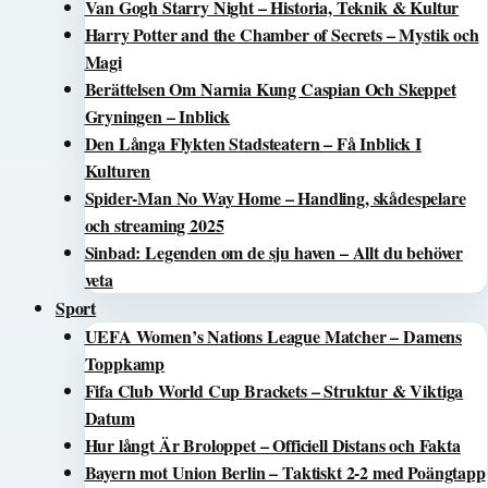
Van Gogh Starry Night – Historia, Teknik & Kultur
Harry Potter and the Chamber of Secrets – Mystik och
Magi
Berättelsen Om Narnia Kung Caspian Och Skeppet
Gryningen – Inblick
Den Långa Flykten Stadsteatern – Få Inblick I
Kulturen
Spider-Man No Way Home – Handling, skådespelare
och streaming 2025
Sinbad: Legenden om de sju haven – Allt du behöver
veta
Sport
UEFA Women’s Nations League Matcher – Damens
Toppkamp
Fifa Club World Cup Brackets – Struktur & Viktiga
Datum
Hur långt Är Broloppet – Officiell Distans och Fakta
Bayern mot Union Berlin – Taktiskt 2-2 med Poängtapp