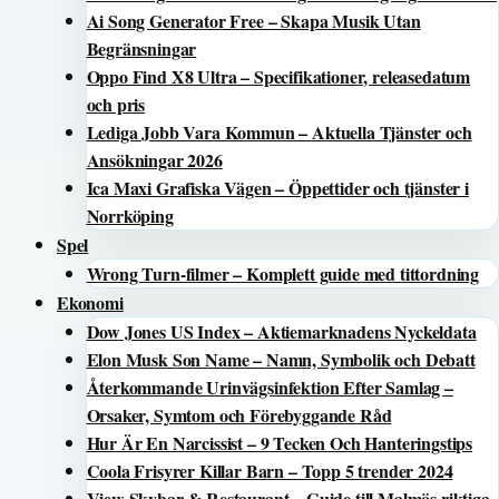
Ai Song Generator Free – Skapa Musik Utan
Begränsningar
Oppo Find X8 Ultra – Specifikationer, releasedatum
och pris
Lediga Jobb Vara Kommun – Aktuella Tjänster och
Ansökningar 2026
Ica Maxi Grafiska Vägen – Öppettider och tjänster i
Norrköping
Spel
Wrong Turn-filmer – Komplett guide med tittordning
Ekonomi
Dow Jones US Index – Aktiemarknadens Nyckeldata
Elon Musk Son Name – Namn, Symbolik och Debatt
Återkommande Urinvägsinfektion Efter Samlag –
Orsaker, Symtom och Förebyggande Råd
Hur Är En Narcissist – 9 Tecken Och Hanteringstips
Coola Frisyrer Killar Barn – Topp 5 trender 2024
View Skybar & Restaurant – Guide till Malmös riktiga