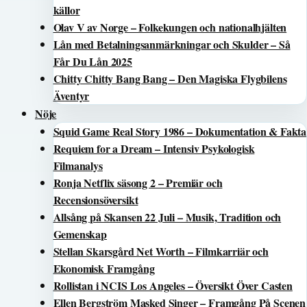
källor
Olav V av Norge – Folkekungen och nationalhjälten
Lån med Betalningsanmärkningar och Skulder – Så
Får Du Lån 2025
Chitty Chitty Bang Bang – Den Magiska Flygbilens
Äventyr
Nöje
Squid Game Real Story 1986 – Dokumentation & Fakta
Requiem for a Dream – Intensiv Psykologisk
Filmanalys
Ronja Netflix säsong 2 – Premiär och
Recensionsöversikt
Allsång på Skansen 22 Juli – Musik, Tradition och
Gemenskap
Stellan Skarsgård Net Worth – Filmkarriär och
Ekonomisk Framgång
Rollistan i NCIS Los Angeles – Översikt Över Casten
Ellen Bergström Masked Singer – Framgång På Scenen