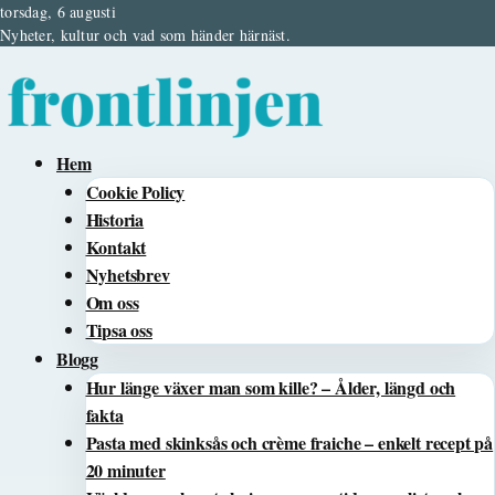
torsdag, 6 augusti
Nyheter, kultur och vad som händer härnäst.
Hem
Cookie Policy
Historia
Kontakt
Nyhetsbrev
Om oss
Tipsa oss
Blogg
Hur länge växer man som kille? – Ålder, längd och
fakta
Pasta med skinksås och crème fraiche – enkelt recept på
20 minuter