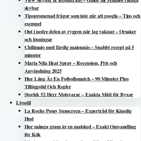
skybar
Tipspromenad frågor som inte går att googla – Tips och
exempel
Ont i nedre delen av ryggen när jag vaknar – Orsaker
och lösningar
Chilimajo med färdig majonnäs – Snabbt recept på 5
minuter
Maria Nila Heat Spray – Recension, Pris och
Användning 2025
Hur Lång Är En Fotbollsmatch – 90 Minuter Plus
Tilläggstid Och Regler
Storlek 52 Herr Motsvarar – Exakta Mått för Byxor
Livsstil
La Roche Posay Sunscreen – Expertråd för Känslig
Hud
Hur många gram är en matsked – Exakt Omvandling
för Kök