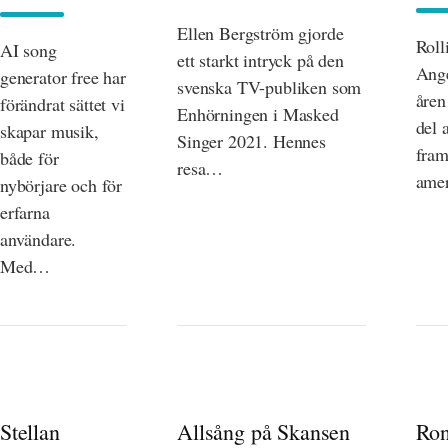
Ellen Bergström gjorde
Roll
AI song
ett starkt intryck på den
Ang
generator free har
svenska TV-publiken som
åren
förändrat sättet vi
Enhörningen i Masked
del 
skapar musik,
Singer 2021. Hennes
fram
både för
resa…
ame
nybörjare och för
erfarna
användare.
Med…
Stellan
Allsång på Skansen
Ron