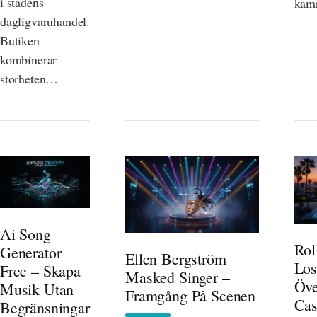
i stadens
kam
dagligvaruhandel.
Butiken
kombinerar
storheten…
Ai Song
Rol
Generator
Ellen Bergström
Los
Free – Skapa
Masked Singer –
Öve
Musik Utan
Framgång På Scenen
Cas
Begränsningar