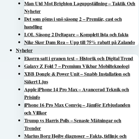
Man Utd Mot Brighton Laguppställning – Taktik Och
Nyheter
Det som göms i snö säsong 2 – Premiär, cast och
handling
LOL Säsong 2 Deltagare – Komplett lista och fakta
Nike Skor Dam Rea – Upp till 75% rabatt på Zalando
Nyheter
Ekorrn satt i granen text – Historik och Digital Trend
Galaxy Z Fold 7 – Premium Vikbar Mobilteknologi
XBB Dongle & Power Unit – Snabb Installation och
Säkert Ljus
Apple iPhone 14 Pro Max – Avancerad Teknik och
Prisinfo
iPhone 16 Pro Max Comviq – Jämför Erbjudanden
och Villkor
Trump vs Harris Polls – Senaste Mätningar och
Trender
Marius Borg Høiby diagnoser – Fakta, tidlinje och