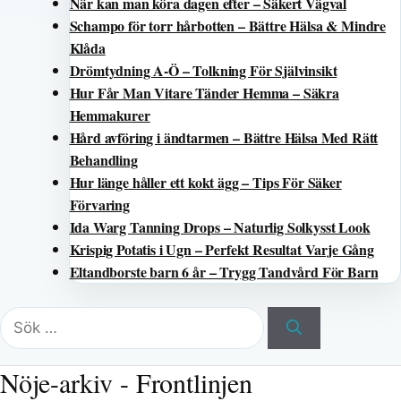
När kan man köra dagen efter – Säkert Vägval
Schampo för torr hårbotten – Bättre Hälsa & Mindre
Klåda
Drömtydning A-Ö – Tolkning För Självinsikt
Hur Får Man Vitare Tänder Hemma – Säkra
Hemmakurer
Hård avföring i ändtarmen – Bättre Hälsa Med Rätt
Behandling
Hur länge håller ett kokt ägg – Tips För Säker
Förvaring
Ida Warg Tanning Drops – Naturlig Solkysst Look
Krispig Potatis i Ugn – Perfekt Resultat Varje Gång
Eltandborste barn 6 år – Trygg Tandvård För Barn
Sök
efter:
Nöje-arkiv - Frontlinjen