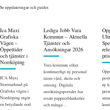
Se uppdateringar och guider.
Ica Maxi
Lediga Jobb Vara
Opp
Grafiska
Kommun – Aktuella
Ult
Vägen –
Tjänster och
Spe
Öppettider
Ansökningar 2026
rel
och tjänster i
pris
Norrköping
Vara kommun söker
Oppo
kontinuerligt ny personal
ICA Maxi
posi
inom vård, skola och
Stormarknad på
ny k
omsorg. Digitala
Grafiska vägen i
prem
ansökningsportaler har
Norrköping utgör
smar
ersatt pappersblanketter
en betydande nod
komb
och många…