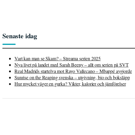
Senaste idag
Vart kan man se Skam? – Streama serien 2025
Nya livet på landet med Sarah Beeny – allt om serien på SVT
Real Madrids startelva mot Rayo Vallecano – Mbappé avgjorde
Sunrise on the Reaping svenska – utgivning, bio och boksläpp
Hur mycket väger en gurka? Vikter, kalorier och jämförelser