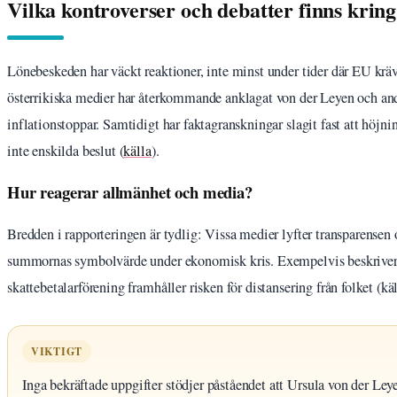
Vilka kontroverser och debatter finns krin
Lönebeskeden har väckt reaktioner, inte minst under tider där EU krä
österrikiska medier har återkommande anklagat von der Leyen och andr
inflationstoppar. Samtidigt har faktagranskningar slagit fast att höj
inte enskilda beslut (
källa
).
Hur reagerar allmänhet och media?
Bredden i rapporteringen är tydlig: Vissa medier lyfter transparensen
summornas symbolvärde under ekonomisk kris. Exempelvis beskriver
skattebetalarförening framhåller risken för distansering från folket (käl
VIKTIGT
Inga bekräftade uppgifter stödjer påståendet att Ursula von der L