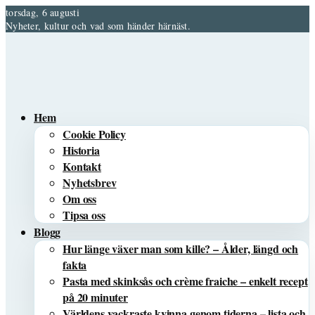
torsdag, 6 augusti
Nyheter, kultur och vad som händer härnäst.
Hem
Cookie Policy
Historia
Kontakt
Nyhetsbrev
Om oss
Tipsa oss
Blogg
Hur länge växer man som kille? – Ålder, längd och
fakta
Pasta med skinksås och crème fraiche – enkelt recept
på 20 minuter
Världens vackraste kvinna genom tiderna – lista och