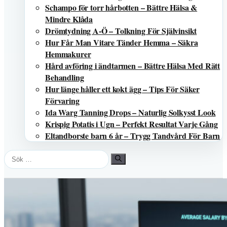
Schampo för torr hårbotten – Bättre Hälsa &
Mindre Klåda
Drömtydning A-Ö – Tolkning För Självinsikt
Hur Får Man Vitare Tänder Hemma – Säkra
Hemmakurer
Hård avföring i ändtarmen – Bättre Hälsa Med Rätt
Behandling
Hur länge håller ett kokt ägg – Tips För Säker
Förvaring
Ida Warg Tanning Drops – Naturlig Solkysst Look
Krispig Potatis i Ugn – Perfekt Resultat Varje Gång
Eltandborste barn 6 år – Trygg Tandvård För Barn
Sök
efter: