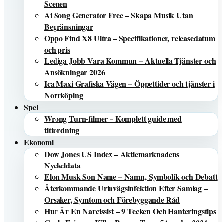
Scenen
Ai Song Generator Free – Skapa Musik Utan
Begränsningar
Oppo Find X8 Ultra – Specifikationer, releasedatum
och pris
Lediga Jobb Vara Kommun – Aktuella Tjänster och
Ansökningar 2026
Ica Maxi Grafiska Vägen – Öppettider och tjänster i
Norrköping
Spel
Wrong Turn-filmer – Komplett guide med
tittordning
Ekonomi
Dow Jones US Index – Aktiemarknadens
Nyckeldata
Elon Musk Son Name – Namn, Symbolik och Debatt
Återkommande Urinvägsinfektion Efter Samlag –
Orsaker, Symtom och Förebyggande Råd
Hur Är En Narcissist – 9 Tecken Och Hanteringstips