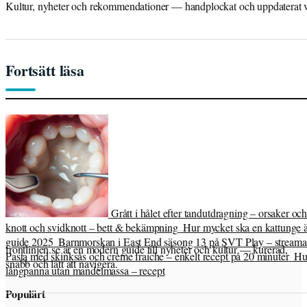
Kultur, nyheter och rekommendationer — handplockat och uppdaterat var
Fortsätt läsa
Grått i hålet efter tandutdragning – orsaker och
knott och svidknott – bett & bekämpning
Hur mycket ska en kattunge 
guide 2025
Barnmorskan i East End säsong 13 på SVT Play – strea
frontlinjen.se är en modern guide till nyheter och kultur — kurerad,
Pasta med skinksås och crème fraiche – enkelt recept på 20 minuter
Hu
snabb och lätt att navigera.
långpanna utan mandelmassa – recept
Populärt