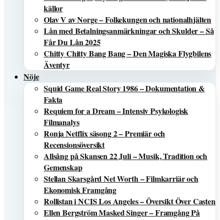
källor
Olav V av Norge – Folkekungen och nationalhjälten
Lån med Betalningsanmärkningar och Skulder – Så
Får Du Lån 2025
Chitty Chitty Bang Bang – Den Magiska Flygbilens
Äventyr
Nöje
Squid Game Real Story 1986 – Dokumentation &
Fakta
Requiem for a Dream – Intensiv Psykologisk
Filmanalys
Ronja Netflix säsong 2 – Premiär och
Recensionsöversikt
Allsång på Skansen 22 Juli – Musik, Tradition och
Gemenskap
Stellan Skarsgård Net Worth – Filmkarriär och
Ekonomisk Framgång
Rollistan i NCIS Los Angeles – Översikt Över Casten
Ellen Bergström Masked Singer – Framgång På