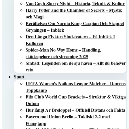
Van Gogh Starry Night – Historia, Teknik & Kultur
Harry Potter and the Chamber of Secrets – Mystik
och Magi
Berättelsen Om Narnia Kung Caspian Och Skeppet
Gryningen – Inblick
Den Långa Flykten Stadsteatern – Få Inblick I
Kulturen
Spider-Man No Way Home – Handling,
skådespelare och streaming 2025
Sinbad: Legenden om de sju haven – Allt du behöver
veta
Sport
UEFA Women’s Nations League Matcher – Damens
Toppkamp
Fifa Club World Cup Brackets – Struktur & Viktiga
Datum
Hur långt Är Broloppet – Officiell Distans och Fakta
Bayern mot Union Berlin – Taktiskt 2-2 med
Poängtapp