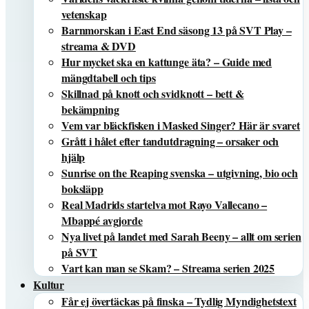
vetenskap
Barnmorskan i East End säsong 13 på SVT Play –
streama & DVD
Hur mycket ska en kattunge äta? – Guide med
mängdtabell och tips
Skillnad på knott och svidknott – bett &
bekämpning
Vem var bläckfisken i Masked Singer? Här är svaret
Grått i hålet efter tandutdragning – orsaker och
hjälp
Sunrise on the Reaping svenska – utgivning, bio och
boksläpp
Real Madrids startelva mot Rayo Vallecano –
Mbappé avgjorde
Nya livet på landet med Sarah Beeny – allt om serien
på SVT
Vart kan man se Skam? – Streama serien 2025
Kultur
Får ej övertäckas på finska – Tydlig Myndighetstext