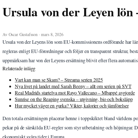
Ursula von der Leyen lön
Av Oscar Gustafsson · mars 8, 2026
Ursula von der Leyens lön som EU-kommissionens ordförande har läng
regleras enligt EU-förordningar och följer en transparent struktur, bes
uppmärksam har von der Leyens ersättning blivit efter flera automatis
Relaterade inlägg
Vart kan man se Skam? – Streama serien 2025
Nya livet på landet med Sarah Beeny – allt om serien på SVT
Real Madrids startelva mot Rayo Vallecano – Mbappé avgjorde
Sunrise on the Reaping svenska – utgivning, bio och boksläpp
Hur mycket väger en gurka? Vikter, kalorier och jämförelser
Den totala ersättningen placerar henne i toppskiktet bland världens po
pekar på de särskilda EU-regler som styr utbetalning och höjningar. D
ekonomiskt svåra tider i Europa.