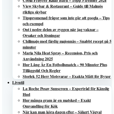
Coola Frisyrer Killar Barn – Topp 5 trender 2024
View Skybar & Restaurant – Guide till Malmös
riktiga skybar
Tipspromenad frågor som inte går att googla – Tips
och exempel
Ont i nedre delen av ryggen när jag vaknar –
Orsaker och lösningar
Chilimajo med färdig majonnäs – Snabbt recept på 5
minuter
Maria Nila Heat Spray – Recension, Pris och
Användning 2025
Hur Lång Är En Fotbollsmatch – 90 Minuter Plus
Tilläggstid Och Regler
Storlek 52 Herr Motsvarar – Exakta Mått för Byxor
Livsstil
La Roche Posay Sunscreen – Expertråd för Känslig
Hud
Hur många gram är en matsked – Exakt
Omvandling för Kök
När kan man köra dagen efter – Säkert Vägval