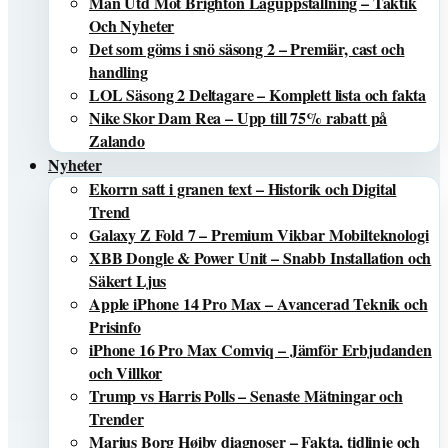
Man Utd Mot Brighton Laguppställning – Taktik
Och Nyheter
Det som göms i snö säsong 2 – Premiär, cast och
handling
LOL Säsong 2 Deltagare – Komplett lista och fakta
Nike Skor Dam Rea – Upp till 75% rabatt på
Zalando
Nyheter
Ekorrn satt i granen text – Historik och Digital
Trend
Galaxy Z Fold 7 – Premium Vikbar Mobilteknologi
XBB Dongle & Power Unit – Snabb Installation och
Säkert Ljus
Apple iPhone 14 Pro Max – Avancerad Teknik och
Prisinfo
iPhone 16 Pro Max Comviq – Jämför Erbjudanden
och Villkor
Trump vs Harris Polls – Senaste Mätningar och
Trender
Marius Borg Høiby diagnoser – Fakta, tidlinje och