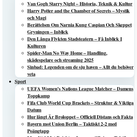
Van Gogh Starry Night – Historia, Teknik & Kultur
Harry Potter and the Chamber of Secrets – Mystik
och Magi
Berättelsen Om Narnia Kung Caspian Och Skeppet
Gryningen – Inblick
Den Långa Flykten Stadsteatern – Få Inblick I
Kulturen
Spider-Man No Way Home – Handling,
skådespelare och streaming 2025
Sinbad: Legenden om de sju haven – Allt du behöver
veta
Sport
UEFA Women’s Nations League Matcher – Damens
Toppkamp
Fifa Club World Cup Brackets – Struktur & Viktiga
Datum
Hur långt Är Broloppet – Officiell Distans och Fakta
Bayern mot Union Berlin – Taktiskt 2-2 med
Poängtapp