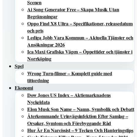
Scenen
Ai Song Generator Free – Skapa Musik Utan
Begränsningar
Oppo Find X8 Ultra – Specifikationer, releasedatum
och pris
Lediga Jobb Vara Kommun – Aktuella Tjänster och
Ansökningar 2026
Ica Maxi Grafiska Vägen – Öppettider och tjänster i
Norrköping
Spel
Wrong Turn-filmer – Komplett guide med
tittordning
Ekonomi
Dow Jones US Index – Aktiemarknadens
Nyckeldata
Elon Musk Son Name – Namn, Symbolik och Debatt
Återkommande Urinvägsinfektion Efter Samlag –
Orsaker, Symtom och Förebyggande Råd
Hur Är En Narcissist – 9 Tecken Och Hanteringstips