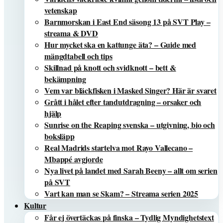
vetenskap
Barnmorskan i East End säsong 13 på SVT Play –
streama & DVD
Hur mycket ska en kattunge äta? – Guide med
mängdtabell och tips
Skillnad på knott och svidknott – bett &
bekämpning
Vem var bläckfisken i Masked Singer? Här är svaret
Grått i hålet efter tandutdragning – orsaker och
hjälp
Sunrise on the Reaping svenska – utgivning, bio och
boksläpp
Real Madrids startelva mot Rayo Vallecano –
Mbappé avgjorde
Nya livet på landet med Sarah Beeny – allt om serien
på SVT
Vart kan man se Skam? – Streama serien 2025
Kultur
Får ej övertäckas på finska – Tydlig Myndighetstext