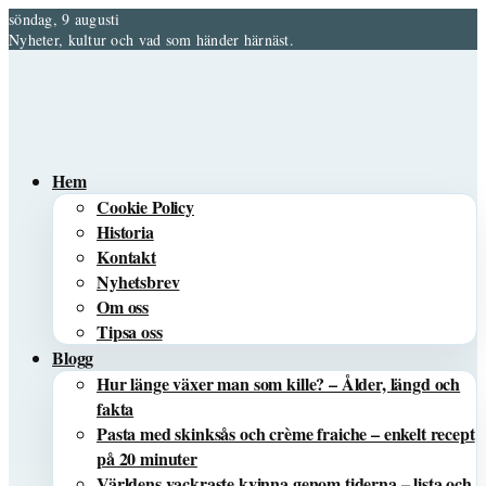
söndag, 9 augusti
Nyheter, kultur och vad som händer härnäst.
Hem
Cookie Policy
Historia
Kontakt
Nyhetsbrev
Om oss
Tipsa oss
Blogg
Hur länge växer man som kille? – Ålder, längd och
fakta
Pasta med skinksås och crème fraiche – enkelt recept
på 20 minuter
Världens vackraste kvinna genom tiderna – lista och