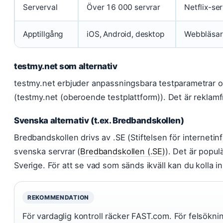
Serverval
Över 16 000 servrar
Netflix-se
Apptillgång
iOS, Android, desktop
Webbläsar
testmy.net som alternativ
testmy.net erbjuder anpassningsbara testparametrar oc
(testmy.net (oberoende testplattform)). Det är reklamfr
Svenska alternativ (t.ex. Bredbandskollen)
Bredbandskollen drivs av .SE (Stiftelsen för internetin
svenska servrar (
Bredbandskollen (.SE)
). Det är popul
Sverige. För att se vad som sänds ikväll kan du kolla i
REKOMMENDATION
För vardaglig kontroll räcker FAST.com. För felsökni