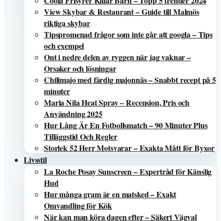
Coola Frisyrer Killar Barn – Topp 5 trender 2024
View Skybar & Restaurant – Guide till Malmös
riktiga skybar
Tipspromenad frågor som inte går att googla – Tips
och exempel
Ont i nedre delen av ryggen när jag vaknar –
Orsaker och lösningar
Chilimajo med färdig majonnäs – Snabbt recept på 5
minuter
Maria Nila Heat Spray – Recension, Pris och
Användning 2025
Hur Lång Är En Fotbollsmatch – 90 Minuter Plus
Tilläggstid Och Regler
Storlek 52 Herr Motsvarar – Exakta Mått för Byxor
Livsstil
La Roche Posay Sunscreen – Expertråd för Känslig
Hud
Hur många gram är en matsked – Exakt
Omvandling för Kök
När kan man köra dagen efter – Säkert Vägval