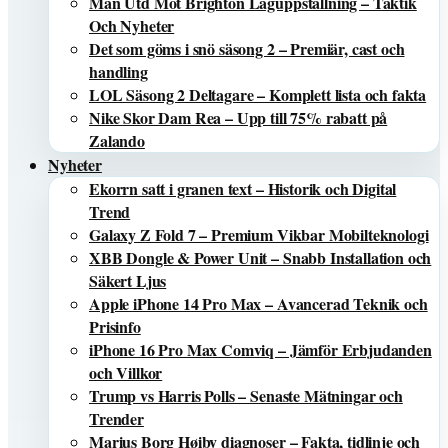
Man Utd Mot Brighton Laguppställning – Taktik
Och Nyheter
Det som göms i snö säsong 2 – Premiär, cast och
handling
LOL Säsong 2 Deltagare – Komplett lista och fakta
Nike Skor Dam Rea – Upp till 75% rabatt på
Zalando
Nyheter
Ekorrn satt i granen text – Historik och Digital
Trend
Galaxy Z Fold 7 – Premium Vikbar Mobilteknologi
XBB Dongle & Power Unit – Snabb Installation och
Säkert Ljus
Apple iPhone 14 Pro Max – Avancerad Teknik och
Prisinfo
iPhone 16 Pro Max Comviq – Jämför Erbjudanden
och Villkor
Trump vs Harris Polls – Senaste Mätningar och
Trender
Marius Borg Høiby diagnoser – Fakta, tidlinje och