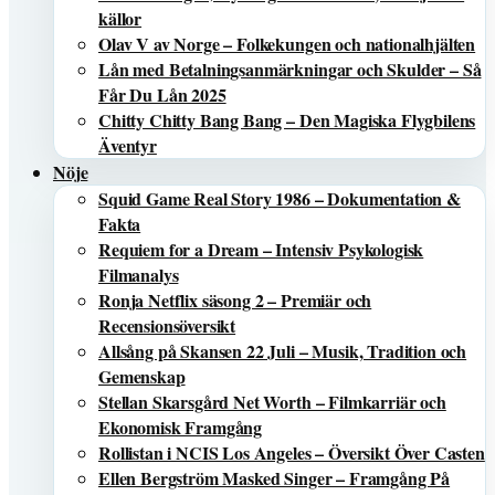
källor
Olav V av Norge – Folkekungen och nationalhjälten
Lån med Betalningsanmärkningar och Skulder – Så
Får Du Lån 2025
Chitty Chitty Bang Bang – Den Magiska Flygbilens
Äventyr
Nöje
Squid Game Real Story 1986 – Dokumentation &
Fakta
Requiem for a Dream – Intensiv Psykologisk
Filmanalys
Ronja Netflix säsong 2 – Premiär och
Recensionsöversikt
Allsång på Skansen 22 Juli – Musik, Tradition och
Gemenskap
Stellan Skarsgård Net Worth – Filmkarriär och
Ekonomisk Framgång
Rollistan i NCIS Los Angeles – Översikt Över Casten
Ellen Bergström Masked Singer – Framgång På