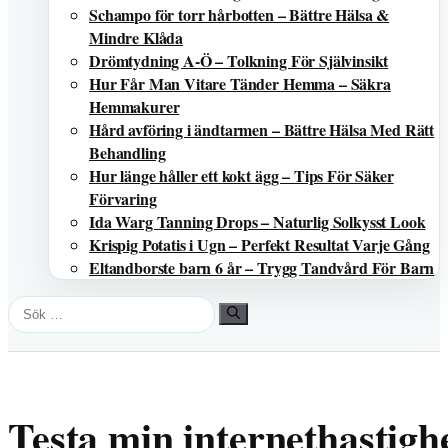
Schampo för torr hårbotten – Bättre Hälsa &
Mindre Klåda
Drömtydning A-Ö – Tolkning För Självinsikt
Hur Får Man Vitare Tänder Hemma – Säkra
Hemmakurer
Hård avföring i ändtarmen – Bättre Hälsa Med Rätt
Behandling
Hur länge håller ett kokt ägg – Tips För Säker
Förvaring
Ida Warg Tanning Drops – Naturlig Solkysst Look
Krispig Potatis i Ugn – Perfekt Resultat Varje Gång
Eltandborste barn 6 år – Trygg Tandvård För Barn
Sök
efter:
Testa min internethastighe