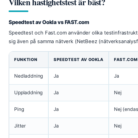
Vilken hastighetstest är bäst?
Speedtest av Ookla vs FAST.com
Speedtest och Fast.com använder olika testinfrastrukture
sig även på samma nätverk (NetBeez (nätverksanalysf
FUNKTION
SPEEDTEST AV OOKLA
FAST.COM
Nedladdning
Ja
Ja
Uppladdning
Ja
Nej
Ping
Ja
Nej (endast
Jitter
Ja
Nej