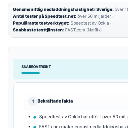
Genomsnittlig nedladdningshastighet i Sverige:
över 10
Antal tester på Speedtest.net:
över 50 miljarder ·
Populäraste testverktyget:
Speedtest av Ookla ·
Snabbaste testtjänsten:
FAST.com (Netflix)
SNABBÖVERSIKT
Bekräftade fakta
1
Speedtest av Ookla har utfört över 50 milja
FAST.com mäter endast nedladdningshasti