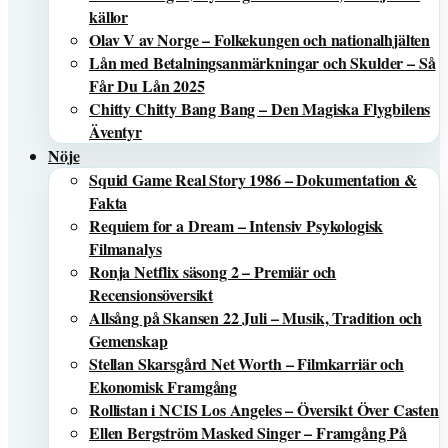
källor
Olav V av Norge – Folkekungen och nationalhjälten
Lån med Betalningsanmärkningar och Skulder – Så
Får Du Lån 2025
Chitty Chitty Bang Bang – Den Magiska Flygbilens
Äventyr
Nöje
Squid Game Real Story 1986 – Dokumentation &
Fakta
Requiem for a Dream – Intensiv Psykologisk
Filmanalys
Ronja Netflix säsong 2 – Premiär och
Recensionsöversikt
Allsång på Skansen 22 Juli – Musik, Tradition och
Gemenskap
Stellan Skarsgård Net Worth – Filmkarriär och
Ekonomisk Framgång
Rollistan i NCIS Los Angeles – Översikt Över Casten
Ellen Bergström Masked Singer – Framgång På