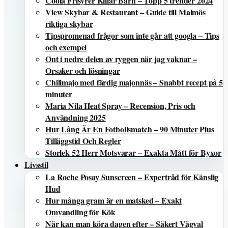
Coola Frisyrer Killar Barn – Topp 5 trender 2024
View Skybar & Restaurant – Guide till Malmös
riktiga skybar
Tipspromenad frågor som inte går att googla – Tips
och exempel
Ont i nedre delen av ryggen när jag vaknar –
Orsaker och lösningar
Chilimajo med färdig majonnäs – Snabbt recept på 5
minuter
Maria Nila Heat Spray – Recension, Pris och
Användning 2025
Hur Lång Är En Fotbollsmatch – 90 Minuter Plus
Tilläggstid Och Regler
Storlek 52 Herr Motsvarar – Exakta Mått för Byxor
Livsstil
La Roche Posay Sunscreen – Expertråd för Känslig
Hud
Hur många gram är en matsked – Exakt
Omvandling för Kök
När kan man köra dagen efter – Säkert Vägval