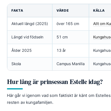
FAKTA
VÄRDE
KÄLLA
Aktuell längd (2025)
över 165 cm
Allt om Ku
Längd vid födseln
51 cm
Kungahus
Ålder 2025
13 år
Kungahus
Skola
Campus Manilla
Kungahus
Hur lång är prinsessan Estelle idag?
Här går vi igenom vad som faktiskt är känt om Estelles
resten av kungafamiljen.