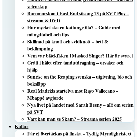
vetenskap
Barnmorskan i East End säsong 13 på SVT Play –
streama & DVD
Hur mycket ska en kattunge äta? – Guide med
mängdtabell och tips
Skillnad på knott och svidknott – bett &
bekämpning
Vem var bläckfisken i Masked Singer? Här är svaret
Grått i hålet efter tandutdragning – orsaker och
hjälp
Sunrise on the Reaping svenska – utgivning, bio och
boksläpp
Real Madrids startelva mot Rayo Vallecano –
Mbappé avgjorde
Nya livet på landet med Sarah Beeny – allt om serien
på SVT
Vart kan man se Skam? – Streama serien 2025
Kultur
Får ej övertäckas på finska – Tydlig Myndighetstext