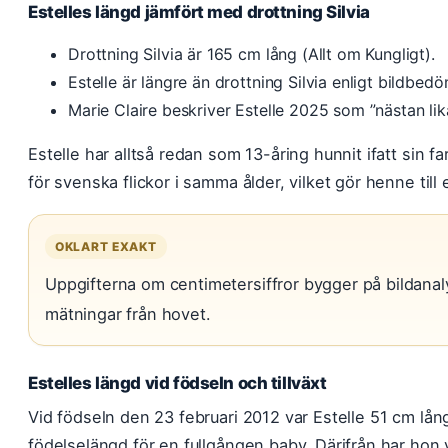
Estelles längd jämfört med drottning Silvia
Drottning Silvia är 165 cm lång (Allt om Kungligt).
Estelle är längre än drottning Silvia enligt bildbedö
Marie Claire beskriver Estelle 2025 som ”nästan lik
Estelle har alltså redan som 13-åring hunnit ifatt sin 
för svenska flickor i samma ålder, vilket gör henne till e
OKLART EXAKT
Uppgifterna om centimetersiffror bygger på bildanalys
mätningar från hovet.
Estelles längd vid födseln och tillväxt
Vid födseln den 23 februari 2012 var Estelle 51 cm lå
födelselängd för en fullgången baby. Därifrån har hon