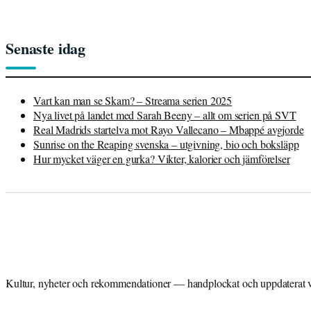
Senaste idag
Vart kan man se Skam? – Streama serien 2025
Nya livet på landet med Sarah Beeny – allt om serien på SVT
Real Madrids startelva mot Rayo Vallecano – Mbappé avgjorde
Sunrise on the Reaping svenska – utgivning, bio och boksläpp
Hur mycket väger en gurka? Vikter, kalorier och jämförelser
Kultur, nyheter och rekommendationer — handplockat och uppdaterat var