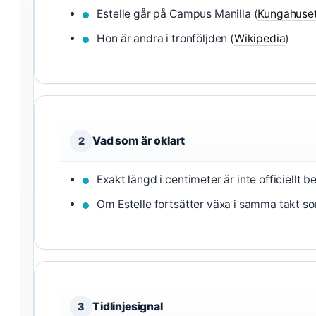
Estelle går på Campus Manilla (
Kungahuse
Hon är andra i tronföljden (
Wikipedia
)
Vad som är oklart
2
Exakt längd i centimeter är inte officiellt b
Om Estelle fortsätter växa i samma takt s
Tidlinjesignal
3