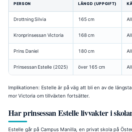
PERSON
LÄNGD (UPPGIFT)
K
Drottning Silvia
165 cm
Al
Kronprinsessan Victoria
168 cm
Al
Prins Daniel
180 cm
Al
Prinsessan Estelle (2025)
över 165 cm
Al
Implikationen: Estelle är på väg att bli en av de längsta 
mor Victoria om tillväxten fortsätter.
Har prinsessan Estelle livvakter i skola
Estelle går på Campus Manilla, en privat skola på Öst