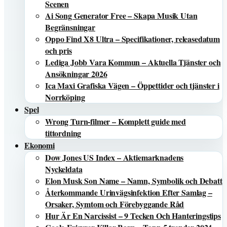
Scenen
Ai Song Generator Free – Skapa Musik Utan
Begränsningar
Oppo Find X8 Ultra – Specifikationer, releasedatum
och pris
Lediga Jobb Vara Kommun – Aktuella Tjänster och
Ansökningar 2026
Ica Maxi Grafiska Vägen – Öppettider och tjänster i
Norrköping
Spel
Wrong Turn-filmer – Komplett guide med
tittordning
Ekonomi
Dow Jones US Index – Aktiemarknadens
Nyckeldata
Elon Musk Son Name – Namn, Symbolik och Debatt
Återkommande Urinvägsinfektion Efter Samlag –
Orsaker, Symtom och Förebyggande Råd
Hur Är En Narcissist – 9 Tecken Och Hanteringstips