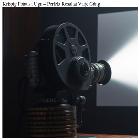
Krispig Potatis i Ugn – Perfekt Resultat Varje Gång