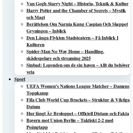
Van Gogh Starry Night – Historia, Teknik & Kultur
Harry Potter and the Chamber of Secrets – Mystik
och Magi
Berättelsen Om Narnia Kung Caspian Och Skeppet
Gryningen – Inblick
Den Långa Flykten Stadsteatern – Få Inblick I
Kulturen
Spider-Man No Way Home – Handling,
skådespelare och streaming 2025
Sinbad: Legenden om de sju haven – Allt du behöver
veta
Sport
UEFA Women’s Nations League Matcher – Damens
Toppkamp
Fifa Club World Cup Brackets – Struktur & Viktiga
Datum
Hur långt Är Broloppet – Officiell Distans och Fakta
Bayern mot Union Berlin – Taktiskt 2-2 med
Poängtapp