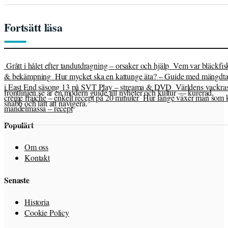
Fortsätt läsa
Grått i hålet efter tandutdragning – orsaker och hjälp
Vem var bläckfis
& bekämpning
Hur mycket ska en kattunge äta? – Guide med mängdtab
i East End säsong 13 på SVT Play – streama & DVD
Världens vackras
frontlinjen.se är en modern guide till nyheter och kultur — kurerad,
crème fraiche – enkelt recept på 20 minuter
Hur länge växer man som ki
snabb och lätt att navigera.
mandelmassa – recept
Populärt
Om oss
Kontakt
Senaste
Historia
Cookie Policy