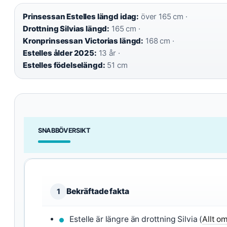
Prinsessan Estelles längd idag:
över 165 cm ·
Drottning Silvias längd:
165 cm ·
Kronprinsessan Victorias längd:
168 cm ·
Estelles ålder 2025:
13 år ·
Estelles födelselängd:
51 cm
SNABBÖVERSIKT
Bekräftade fakta
1
Estelle är längre än drottning Silvia (
Allt o