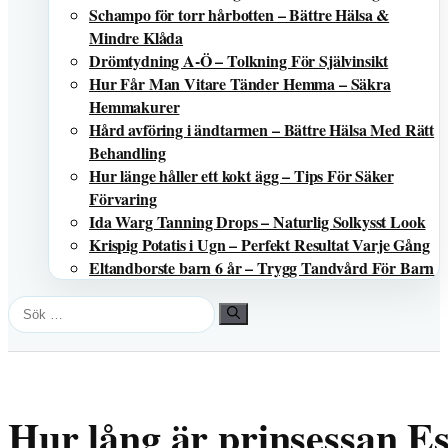
Schampo för torr hårbotten – Bättre Hälsa &
Mindre Klåda
Drömtydning A-Ö – Tolkning För Självinsikt
Hur Får Man Vitare Tänder Hemma – Säkra
Hemmakurer
Hård avföring i ändtarmen – Bättre Hälsa Med Rätt
Behandling
Hur länge håller ett kokt ägg – Tips För Säker
Förvaring
Ida Warg Tanning Drops – Naturlig Solkysst Look
Krispig Potatis i Ugn – Perfekt Resultat Varje Gång
Eltandborste barn 6 år – Trygg Tandvård För Barn
Sök
efter:
Hur lång är prinsessan Es