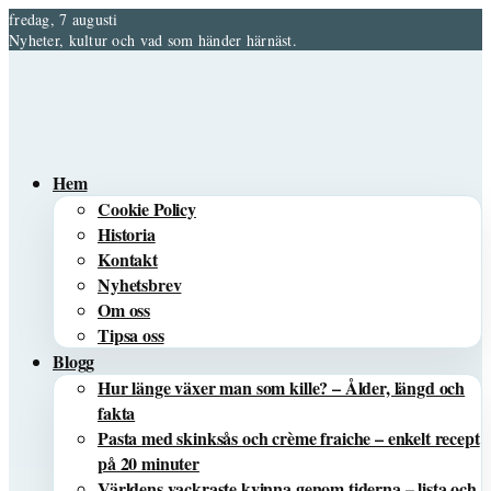
fredag, 7 augusti
Nyheter, kultur och vad som händer härnäst.
Hem
Cookie Policy
Historia
Kontakt
Nyhetsbrev
Om oss
Tipsa oss
Blogg
Hur länge växer man som kille? – Ålder, längd och
fakta
Pasta med skinksås och crème fraiche – enkelt recept
på 20 minuter
Världens vackraste kvinna genom tiderna – lista och