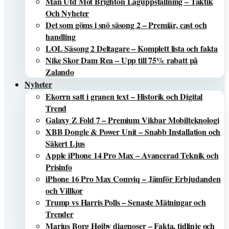
Man Utd Mot Brighton Laguppställning – Taktik
Och Nyheter
Det som göms i snö säsong 2 – Premiär, cast och
handling
LOL Säsong 2 Deltagare – Komplett lista och fakta
Nike Skor Dam Rea – Upp till 75% rabatt på
Zalando
Nyheter
Ekorrn satt i granen text – Historik och Digital
Trend
Galaxy Z Fold 7 – Premium Vikbar Mobilteknologi
XBB Dongle & Power Unit – Snabb Installation och
Säkert Ljus
Apple iPhone 14 Pro Max – Avancerad Teknik och
Prisinfo
iPhone 16 Pro Max Comviq – Jämför Erbjudanden
och Villkor
Trump vs Harris Polls – Senaste Mätningar och
Trender
Marius Borg Høiby diagnoser – Fakta, tidlinje och