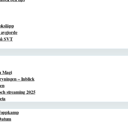
boksläpp
 avgjorde
 på SVT
h Magi
yningen – Inblick
ren
ch streaming 2025
eta
 Toppkamp
 Datum