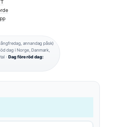
VT
orde
äpp
långfredag, annandag påsk)
öd dag i Norge, Danmark,
tal ·
Dag före röd dag: