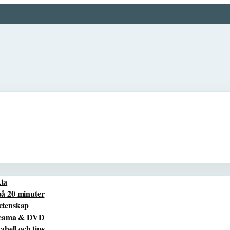
kta
på 20 minuter
vetenskap
treama & DVD
bell och tips