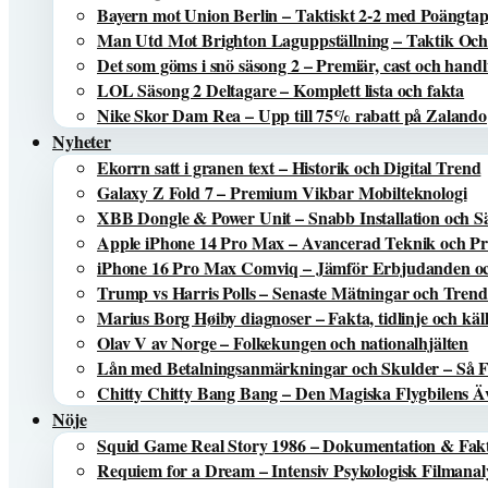
Bayern mot Union Berlin – Taktiskt 2-2 med Poängta
Man Utd Mot Brighton Laguppställning – Taktik Och
Det som göms i snö säsong 2 – Premiär, cast och handl
LOL Säsong 2 Deltagare – Komplett lista och fakta
Nike Skor Dam Rea – Upp till 75% rabatt på Zalando
Nyheter
Ekorrn satt i granen text – Historik och Digital Trend
Galaxy Z Fold 7 – Premium Vikbar Mobilteknologi
XBB Dongle & Power Unit – Snabb Installation och S
Apple iPhone 14 Pro Max – Avancerad Teknik och Pri
iPhone 16 Pro Max Comviq – Jämför Erbjudanden oc
Trump vs Harris Polls – Senaste Mätningar och Trend
Marius Borg Høiby diagnoser – Fakta, tidlinje och käl
Olav V av Norge – Folkekungen och nationalhjälten
Lån med Betalningsanmärkningar och Skulder – Så 
Chitty Chitty Bang Bang – Den Magiska Flygbilens Ä
Nöje
Squid Game Real Story 1986 – Dokumentation & Fak
Requiem for a Dream – Intensiv Psykologisk Filmanal