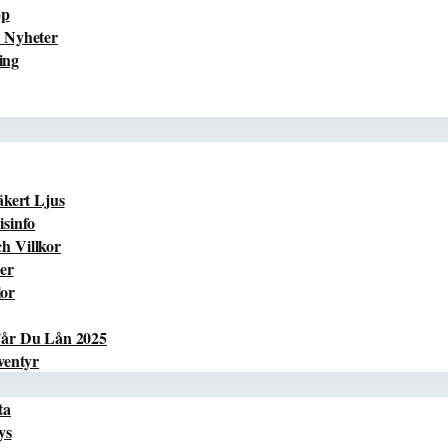
pp
 Nyheter
ing
äkert Ljus
sinfo
h Villkor
er
lor
Får Du Lån 2025
ventyr
ta
ys