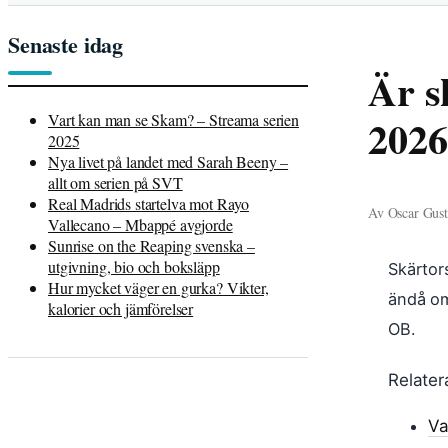
Senaste idag
Är s
Vart kan man se Skam? – Streama serien
2026
2025
Nya livet på landet med Sarah Beeny –
allt om serien på SVT
Real Madrids startelva mot Rayo
Av Oscar Gusta
Vallecano – Mbappé avgjorde
Sunrise on the Reaping svenska –
utgivning, bio och boksläpp
Skärtor
Hur mycket väger en gurka? Vikter,
ändå om
kalorier och jämförelser
OB.
Relater
Va