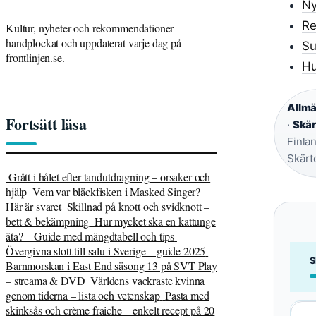
Ny
Re
Kultur, nyheter och rekommendationer —
handplockat och uppdaterat varje dag på
Su
frontlinjen.se.
Hu
Allmä
Fortsätt läsa
·
Skär
Finla
Skärt
Grått i hålet efter tandutdragning – orsaker och
hjälp
Vem var bläckfisken i Masked Singer?
Här är svaret
Skillnad på knott och svidknott –
bett & bekämpning
Hur mycket ska en kattunge
äta? – Guide med mängdtabell och tips
Övergivna slott till salu i Sverige – guide 2025
S
Barnmorskan i East End säsong 13 på SVT Play
– streama & DVD
Världens vackraste kvinna
genom tiderna – lista och vetenskap
Pasta med
skinksås och crème fraiche – enkelt recept på 20