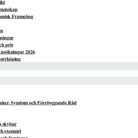
ikt
Gemenskap
nomisk Framgång
en
sningar
ch pris
Ansökningar 2026
Norrköping
saker, Symtom och Förebyggande Råd
a skybar
ch exempel
 och lösningar