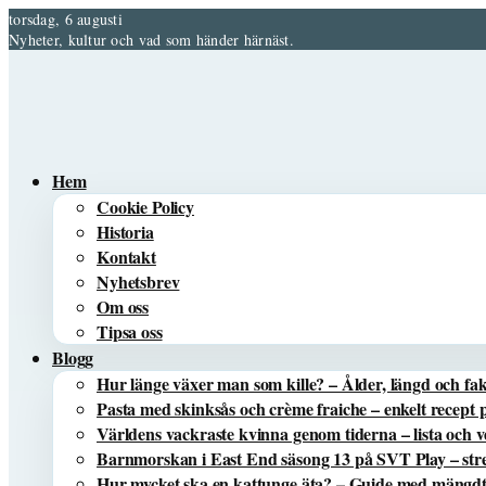
torsdag, 6 augusti
Nyheter, kultur och vad som händer härnäst.
Hem
Cookie Policy
Historia
Kontakt
Nyhetsbrev
Om oss
Tipsa oss
Blogg
Hur länge växer man som kille? – Ålder, längd och fa
Pasta med skinksås och crème fraiche – enkelt recept 
Världens vackraste kvinna genom tiderna – lista och 
Barnmorskan i East End säsong 13 på SVT Play – s
Hur mycket ska en kattunge äta? – Guide med mängdta