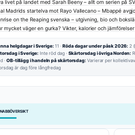
a livet på landet med Sarah Beeny – allt om serien på S
al Madrids startelva mot Rayo Vallecano – Mbappé avgj
nrise on the Reaping svenska – utgivning, bio och boksl
r mycket väger en gurka? Vikter, kalorier och jämförelser
nna helgdagar i Sverige:
11 ·
Röda dagar under påsk 2026:
2 (
torsdag i Sverige:
Inte röd dag ·
Skärtorsdag i övriga Norden:
R
nd ·
OB-tillägg i handeln på skärtorsdag:
Varierar per kollektivav
orsdag är dag före långfredag
NABBÖVERSIKT