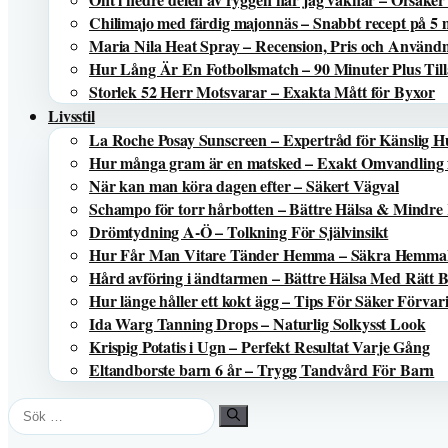
Chilimajo med färdig majonnäs – Snabbt recept på 5 
Maria Nila Heat Spray – Recension, Pris och Använd
Hur Lång Är En Fotbollsmatch – 90 Minuter Plus Till
Storlek 52 Herr Motsvarar – Exakta Mått för Byxor
Livsstil
La Roche Posay Sunscreen – Expertråd för Känslig 
Hur många gram är en matsked – Exakt Omvandling 
När kan man köra dagen efter – Säkert Vägval
Schampo för torr hårbotten – Bättre Hälsa & Mindre
Drömtydning A-Ö – Tolkning För Självinsikt
Hur Får Man Vitare Tänder Hemma – Säkra Hemma
Hård avföring i ändtarmen – Bättre Hälsa Med Rätt 
Hur länge håller ett kokt ägg – Tips För Säker Förvar
Ida Warg Tanning Drops – Naturlig Solkysst Look
Krispig Potatis i Ugn – Perfekt Resultat Varje Gång
Eltandborste barn 6 år – Trygg Tandvård För Barn
Sök
efter: