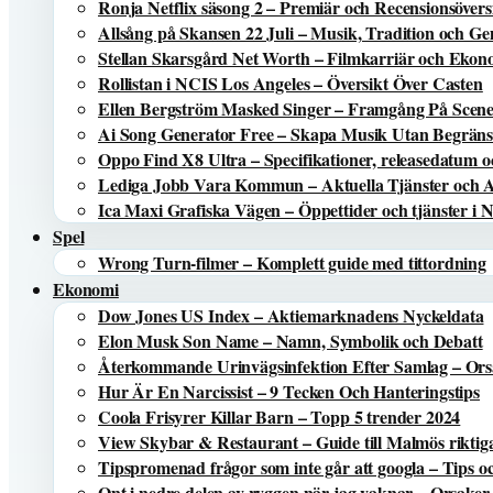
Ronja Netflix säsong 2 – Premiär och Recensionsövers
Allsång på Skansen 22 Juli – Musik, Tradition och 
Stellan Skarsgård Net Worth – Filmkarriär och Eko
Rollistan i NCIS Los Angeles – Översikt Över Casten
Ellen Bergström Masked Singer – Framgång På Scen
Ai Song Generator Free – Skapa Musik Utan Begrän
Oppo Find X8 Ultra – Specifikationer, releasedatum o
Lediga Jobb Vara Kommun – Aktuella Tjänster och 
Ica Maxi Grafiska Vägen – Öppettider och tjänster i 
Spel
Wrong Turn-filmer – Komplett guide med tittordning
Ekonomi
Dow Jones US Index – Aktiemarknadens Nyckeldata
Elon Musk Son Name – Namn, Symbolik och Debatt
Återkommande Urinvägsinfektion Efter Samlag – Or
Hur Är En Narcissist – 9 Tecken Och Hanteringstips
Coola Frisyrer Killar Barn – Topp 5 trender 2024
View Skybar & Restaurant – Guide till Malmös riktig
Tipspromenad frågor som inte går att googla – Tips o
Ont i nedre delen av ryggen när jag vaknar – Orsaker