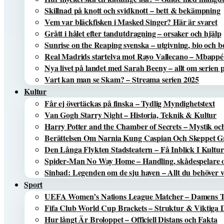
Skillnad på knott och svidknott – bett & bekämpning
Vem var bläckfisken i Masked Singer? Här är svaret
Grått i hålet efter tandutdragning – orsaker och hjälp
Sunrise on the Reaping svenska – utgivning, bio och 
Real Madrids startelva mot Rayo Vallecano – Mbappé
Nya livet på landet med Sarah Beeny – allt om serien
Vart kan man se Skam? – Streama serien 2025
Kultur
Får ej övertäckas på finska – Tydlig Myndighetstext
Van Gogh Starry Night – Historia, Teknik & Kultur
Harry Potter and the Chamber of Secrets – Mystik oc
Berättelsen Om Narnia Kung Caspian Och Skeppet Gr
Den Långa Flykten Stadsteatern – Få Inblick I Kultu
Spider-Man No Way Home – Handling, skådespelare o
Sinbad: Legenden om de sju haven – Allt du behöver v
Sport
UEFA Women’s Nations League Matcher – Damens
Fifa Club World Cup Brackets – Struktur & Viktiga
Hur långt Är Broloppet – Officiell Distans och Fakta